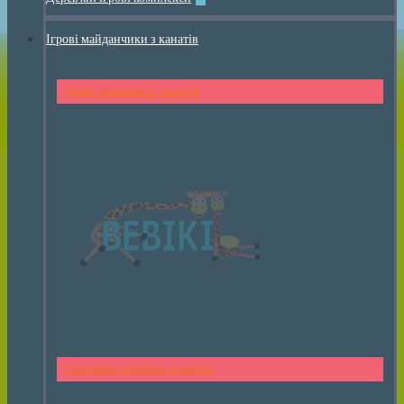
Ігрові майданчики з канатів
Дитячі комплекси з канатів
Спортивні елементи з канатів