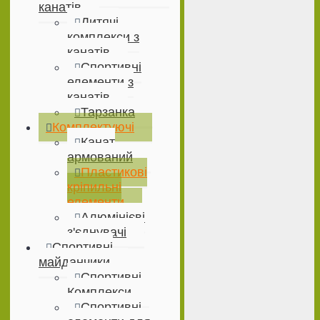
канатів
Дитячі
комплекси з
канатів
Спортивні
елементи з
канатів
Тарзанка
Комплектуючі
Канат
армований
Пластикові
кріпильні
елементи
Алюмінієві
з'єднувачі
Спортивні
майданчики
Спортивні
Комплекси
Спортивні