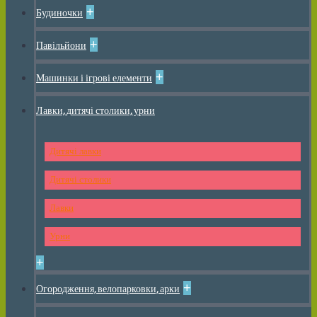
+
Будиночки
+
Павільйони
+
Машинки і ігрові елементи
Лавки, дитячі столики, урни
Дитячі лавки
Дитячі столики
Лавки
Урни
+
+
Огородження, велопарковки, арки