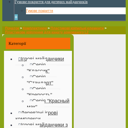
Гумове покриття для дитячих майданчиків
Гумове покриття
+
Початок
>
Комплектуючі
>
Пластикові кріпильні елементи
>
Пластикове кріплення для канату армованого L2
Категорії
Ігрові майданчики
Серія
"Классик"
Серія
"Стандарт"
Серія
"Крепость"
Серія "Красный
мак"
Дерев'яні ігрові
комплекси
Ігрові майданчики з