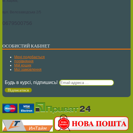
м. Харків,
вул. Велозаводська 2/5
0679500756
ОСОБИСТИЙ КАБІНЕТ
Мені подобається
порівняння
Мій кошик
Мої замовлення
Будь в курсі, підпишись!
Підписатися