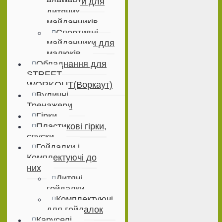
елементи для
дитячих
майданчиків
Спортивні
майданчики для
малюків
Обладнання для
STREET
WORKOUT(Воркаут)
Вуличні
Тренажери
Гірки
Пластикові гірки,
спуски
Гойдалки і
Комплектуючі до
них
Дитячі
гойдалки
Комплектуючі
для гойдалок
Каруселі