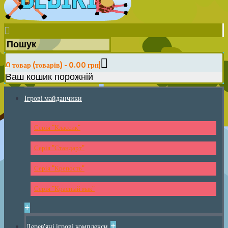
0 товар (товарів) - 0.00 грн
Ваш кошик порожній
Ігрові майданчики
Серія "Классик"
Серія "Стандарт"
Серія "Крепость"
Серія "Красный мак"
+
+
Дерев'яні ігрові комплекси