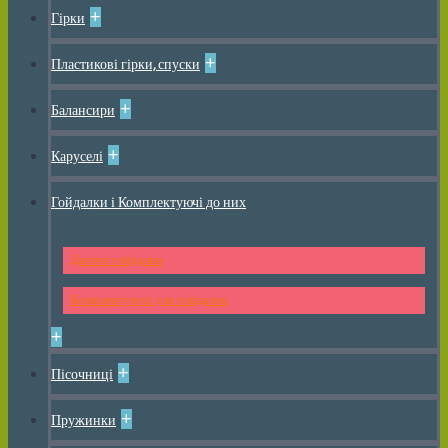
+
Гірки
+
Пластикові гірки, спуски
+
Балансири
+
Каруселі
Гойдалки і Комплектуючі до них
Дитячі гойдалки
Комплектуючі для гойдалок
+
+
Пісочниці
+
Пружинки