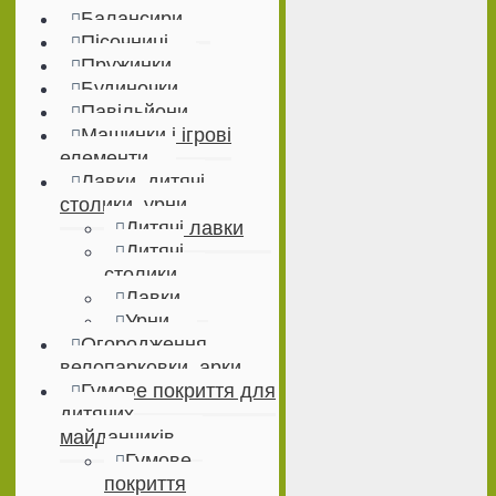
Балансири
Пісочниці
Пружинки
Будиночки
Павільйони
Машинки і ігрові
елементи
Лавки, дитячі
столики, урни
Дитячі лавки
Дитячі
столики
Лавки
Урни
Огородження,
велопарковки, арки
Гумове покриття для
дитячих
майданчиків
Гумове
покриття