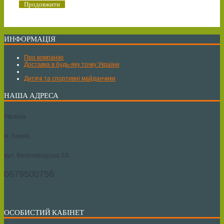
Продовжити
ИНФОРМАЦІЯ
Про компанію
Доставка в будь-яку точку України
Дитячі та спортивні майданчики
НАША АДРЕСА
Україна
м. Харків,
вул. Велозаводська 2/5
0679500756
ОСОБИСТИЙ КАБІНЕТ