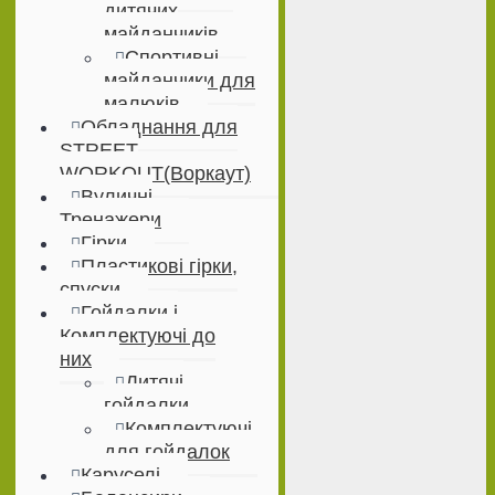
дитячих
майданчиків
Спортивні
майданчики для
малюків
Обладнання для
STREET
WORKOUT(Воркаут)
Вуличні
Тренажери
Гірки
Пластикові гірки,
спуски
Гойдалки і
Комплектуючі до
них
Дитячі
гойдалки
Комплектуючі
для гойдалок
Каруселі