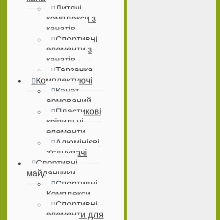
Дитячі
комплекси з
канатів
Спортивні
елементи з
канатів
Тарзанка
Комплектуючі
Канат
армований
Пластикові
кріпильні
елементи
Алюмінієві
з'єднувачі
Спортивні
майданчики
Спортивні
Комплекси
Спортивні
елементи для