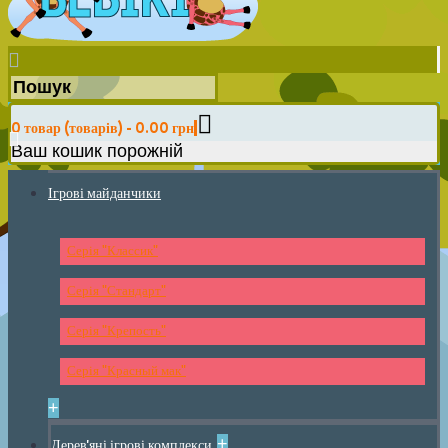
0 товар (товарів) - 0.00 грн
Ваш кошик порожній
Ігрові майданчики
Серія "Классик"
Серія "Стандарт"
Серія "Крепость"
Серія "Красный мак"
+
+
Дерев'яні ігрові комплекси