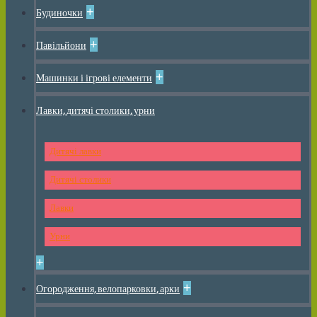
+
Будиночки
+
Павільйони
+
Машинки і ігрові елементи
Лавки, дитячі столики, урни
Дитячі лавки
Дитячі столики
Лавки
Урни
+
+
Огородження, велопарковки, арки