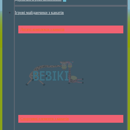
Ігрові майданчики з канатів
Дитячі комплекси з канатів
Спортивні елементи з канатів