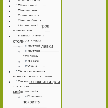
Балансири
Пісочниці
Пружинки
Будиночки
Павільйони
Машинки і ігрові
елементи
Лавки, дитячі
столики, урни
Дитячі лавки
Дитячі
столики
Лавки
Урни
Огородження,
велопарковки, арки
Гумове покриття для
дитячих
майданчиків
Гумове
покриття