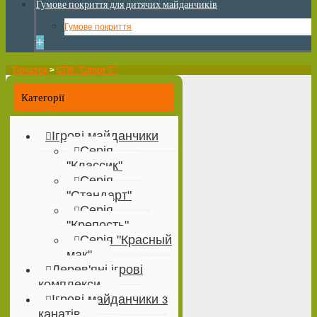
Гумове покриття для дитячих майданчиків
Гумове покриття
+
Початок
>
СПК "Спорт 7"
Категорії
Ігрові майданчики
Серія
"Классик"
Серія
"Стандарт"
Серія
"Крепость"
Серія "Красный
мак"
Дерев'яні ігрові
комплекси
Ігрові майданчики з
канатів