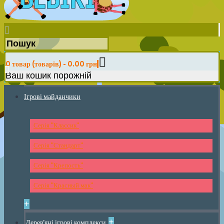
0 товар (товарів) - 0.00 грн
Ваш кошик порожній
Ігрові майданчики
Серія "Классик"
Серія "Стандарт"
Серія "Крепость"
Серія "Красный мак"
+
+
Дерев'яні ігрові комплекси