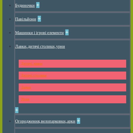
+
Будиночки
+
Павільйони
+
Машинки і ігрові елементи
Лавки, дитячі столики, урни
Дитячі лавки
Дитячі столики
Лавки
Урни
+
+
Огородження, велопарковки, арки