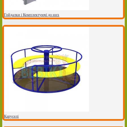
Гойдалки і Комплектуючі до них
Каруселі