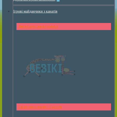
Ігрові майданчики з канатів
Дитячі комплекси з канатів
Спортивні елементи з канатів