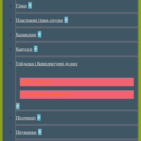
+
Гірки
+
Пластикові гірки, спуски
+
Балансири
+
Каруселі
Гойдалки і Комплектуючі до них
Дитячі гойдалки
Комплектуючі для гойдалок
+
+
Пісочниці
+
Пружинки