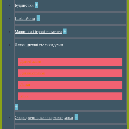
+
Будиночки
+
Павільйони
+
Машинки і ігрові елементи
Лавки, дитячі столики, урни
Дитячі лавки
Дитячі столики
Лавки
Урни
+
+
Огородження, велопарковки, арки