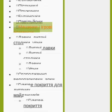
Балансири
Пісочниці
Пружинки
Будиночки
Павільйони
Машинки і ігрові
елементи
Лавки, дитячі
столики, урни
Дитячі лавки
Дитячі
столики
Лавки
Урни
Огородження,
велопарковки, арки
Гумове покриття для
дитячих
майданчиків
Гумове
покриття