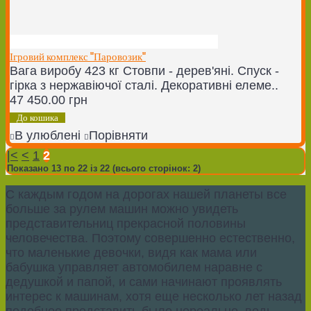
Ігровий комплекс "Паровозик"
Вага виробу 423 кг Стовпи - дерев'яні. Спуск -
гірка з нержавіючої сталі. Декоративні елеме..
47 450.00 грн
До кошика
В улюблені
Порівняти
|<
<
1
2
Показано 13 по 22 із 22 (всього сторінок: 2)
С каждым годом на дорогах нашей планеты все
больше за рулем машин можно увидеть
представительниц прекрасной половины
человечества. Поэтому совершенно естественно,
что маленькие девочки, видя как мама или
бабушка управляет автомобилем наравне с
дедушкой и папой, и сами начинают проявлять
интерес к машинам, хотя еще несколько лет назад
подобное представить было нереально, ведь