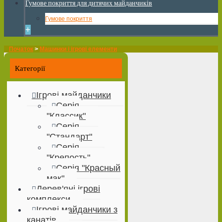
Гумове покриття для дитячих майданчиків
Гумове покриття
+
Початок
>
Машинки і ігрові елементи
Категорії
Ігрові майданчики
Серія
"Классик"
Серія
"Стандарт"
Серія
"Крепость"
Серія "Красный
мак"
Дерев'яні ігрові
комплекси
Ігрові майданчики з
канатів