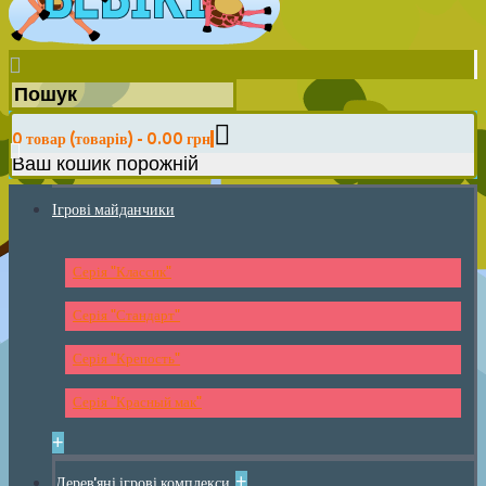
0 товар (товарів) - 0.00 грн
Ваш кошик порожній
Ігрові майданчики
Серія "Классик"
Серія "Стандарт"
Серія "Крепость"
Серія "Красный мак"
+
+
Дерев'яні ігрові комплекси