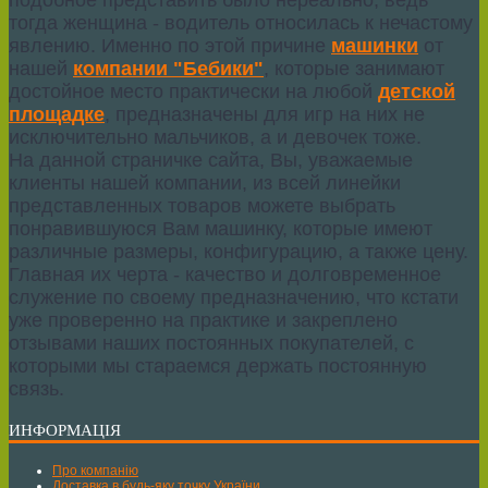
тогда женщина - водитель относилась к нечастому
явлению. Именно по этой причине
машинки
от
нашей
компании "Бебики"
, которые занимают
достойное место практически на любой
детской
площадке
, предназначены для игр на них не
исключительно мальчиков, а и девочек тоже.
На данной страничке сайта, Вы, уважаемые
клиенты нашей компании, из всей линейки
представленных товаров можете выбрать
понравившуюся Вам машинку, которые имеют
различные размеры, конфигурацию, а также цену.
Главная их черта - качество и долговременное
служение по своему предназначению, что кстати
уже проверенно на практике и закреплено
отзывами наших постоянных покупателей, с
которыми мы стараемся держать постоянную
связь.
ИНФОРМАЦІЯ
Про компанію
Доставка в будь-яку точку України