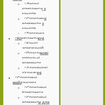
Дитячі
комплекси з
канатів
Спортивні
елементи з
канатів
Тарзанка
Комплектуючі
Канат
армований
Пластикові
кріпильні
елементи
Алюмінієві
з'єднувачі
Спортивні
майданчики
Спортивні
Комплекси
Спортивні
елементи для