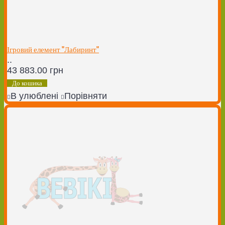
Ігровий елемент "Лабиринт"
..
43 883.00 грн
До кошика
В улюблені
Порівняти