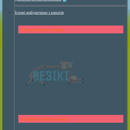
Ігрові майданчики з канатів
Дитячі комплекси з канатів
Спортивні елементи з канатів