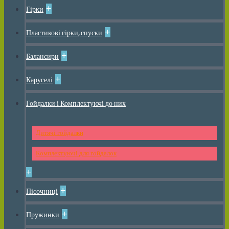
+
Гірки
+
Пластикові гірки, спуски
+
Балансири
+
Каруселі
Гойдалки і Комплектуючі до них
Дитячі гойдалки
Комплектуючі для гойдалок
+
+
Пісочниці
+
Пружинки