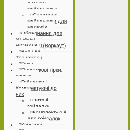
дитячих
майданчиків
Спортивні
майданчики для
малюків
Обладнання для
STREET
WORKOUT(Воркаут)
Вуличні
Тренажери
Гірки
Пластикові гірки,
спуски
Гойдалки і
Комплектуючі до
них
Дитячі
гойдалки
Комплектуючі
для гойдалок
Каруселі