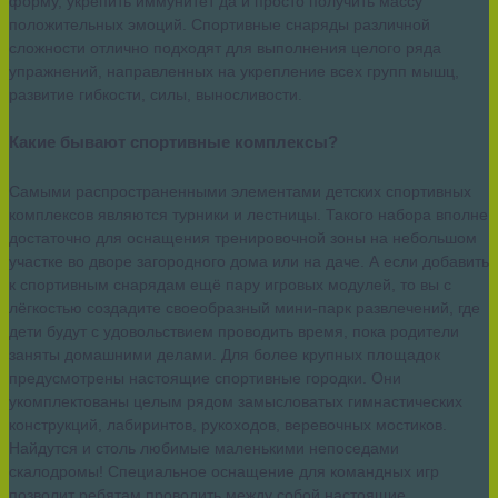
форму, укрепить иммунитет да и просто получить массу
положительных эмоций. Спортивные снаряды различной
сложности отлично подходят для выполнения целого ряда
упражнений, направленных на укрепление всех групп мышц,
развитие гибкости, силы, выносливости.
Какие бывают спортивные комплексы?
Самыми распространенными элементами детских спортивных
комплексов являются турники и лестницы. Такого набора вполне
достаточно для оснащения тренировочной зоны на небольшом
участке во дворе загородного дома или на даче. А если добавить
к спортивным снарядам ещё пару игровых модулей, то вы с
лёгкостью создадите своеобразный мини-парк развлечений, где
дети будут с удовольствием проводить время, пока родители
заняты домашними делами. Для более крупных площадок
предусмотрены настоящие спортивные городки. Они
укомплектованы целым рядом замысловатых гимнастических
конструкций, лабиринтов, рукоходов, веревочных мостиков.
Найдутся и столь любимые маленькими непоседами
скалодромы! Специальное оснащение для командных игр
позволит ребятам проводить между собой настоящие