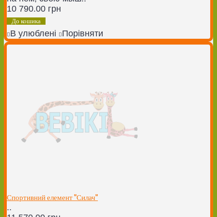
10 790.00 грн
До кошика
В улюблені
Порівняти
Спортивний елемент "Силач"
..