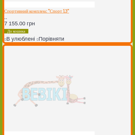
Спортивний комплекс "Спорт 13"
..
7 155.00 грн
До кошика
В улюблені
Порівняти