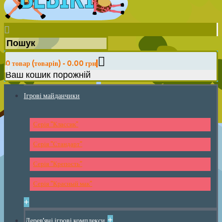
0 товар (товарів) - 0.00 грн
Ваш кошик порожній
Ігрові майданчики
Серія "Классик"
Серія "Стандарт"
Серія "Крепость"
Серія "Красный мак"
+
+
Дерев'яні ігрові комплекси