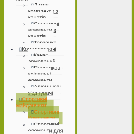
Дитячі
комплекси з
канатів
Спортивні
елементи з
канатів
Тарзанка
Комплектуючі
Канат
армований
Пластикові
кріпильні
елементи
Алюмінієві
з'єднувачі
Спортивні
майданчики
Спортивні
Комплекси
Спортивні
елементи для