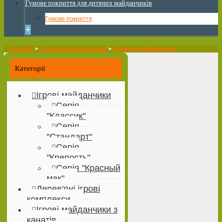
Гумове покриття для дитячих майданчиків
Гумове покриття
+
Початок
>
Спортивні майданчики
>
Спортивні Комплекси
Категорії
Ігрові майданчики
Серія
"Классик"
Серія
"Стандарт"
Серія
"Крепость"
Серія "Красный
мак"
Дерев'яні ігрові
комплекси
Ігрові майданчики з
канатів