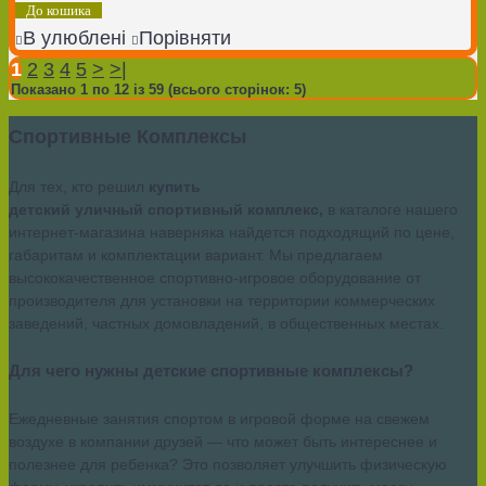
До кошика
В улюблені
Порівняти
1
2
3
4
5
>
>|
Показано 1 по 12 із 59 (всього сторінок: 5)
Спортивные Комплексы
Для тех, кто решил
купить
детский уличный спортивный комплекс,
в каталоге нашего
интернет-магазина наверняка найдется подходящий по цене,
габаритам и комплектации вариант. Мы предлагаем
высококачественное спортивно-игровое оборудование от
производителя для установки на территории коммерческих
заведений, частных домовладений, в общественных местах.
Для чего нужны детские спортивные комплексы?
Ежедневные занятия спортом в игровой форме на свежем
воздухе в компании друзей — что может быть интереснее и
полезнее для ребенка? Это позволяет улучшить физическую