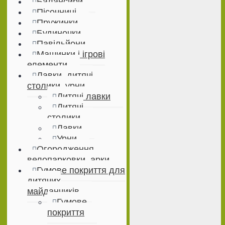
Балансири
Пісочниці
Пружинки
Будиночки
Павільйони
Машинки і ігрові
елементи
Лавки, дитячі
столики, урни
Дитячі лавки
Дитячі
столики
Лавки
Урни
Огородження,
велопарковки, арки
Гумове покриття для
дитячих
майданчиків
Гумове
покриття