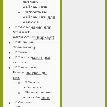
дитячих
майданчиків
Спортивні
майданчики для
малюків
Обладнання для
STREET
WORKOUT(Воркаут)
Вуличні
Тренажери
Гірки
Пластикові гірки,
спуски
Гойдалки і
Комплектуючі до
них
Дитячі
гойдалки
Комплектуючі
для гойдалок
Каруселі