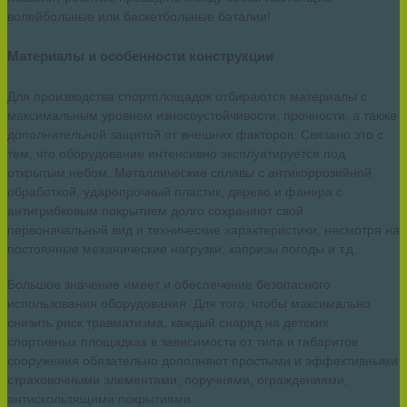
волейбольные или баскетбольные баталии!
Материалы и особенности конструкции
Для производства спортплощадок отбираются материалы с
максимальным уровнем износоустойчивости, прочности, а также
дополнительной защитой от внешних факторов. Связано это с
тем, что оборудование интенсивно эксплуатируется под
открытым небом. Металлические сплавы с антикоррозийной
обработкой, ударопрочный пластик, дерево и фанера с
антигрибковым покрытием долго сохраняют свой
первоначальный вид и технические характеристики, несмотря на
постоянные механические нагрузки, капризы погоды и т.д.
Большое значение имеет и обеспечение безопасного
использования оборудования. Для того, чтобы максимально
снизить риск травматизма, каждый снаряд на детских
спортивных площадках в зависимости от типа и габаритов
сооружения обязательно дополняют простыми и эффективными
страховочными элементами, поручнями, ограждениями,
антискользящими покрытиями.