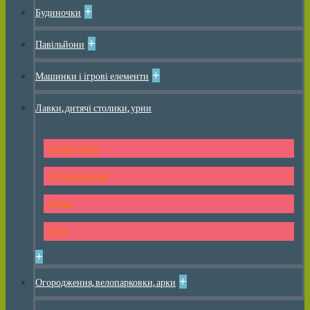
+
Будиночки
+
Павільйони
+
Машинки і ігрові елементи
Лавки, дитячі столики, урни
Дитячі лавки
Дитячі столики
Лавки
Урни
+
+
Огородження, велопарковки, арки