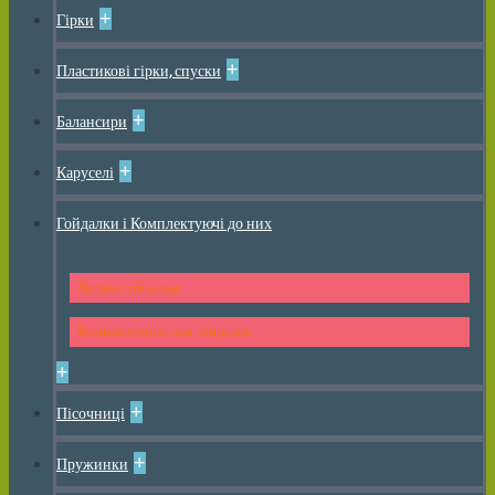
+
Гірки
+
Пластикові гірки, спуски
+
Балансири
+
Каруселі
Гойдалки і Комплектуючі до них
Дитячі гойдалки
Комплектуючі для гойдалок
+
+
Пісочниці
+
Пружинки