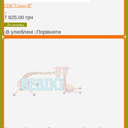
СПК "Спорт 8"
..
7 825.00 грн
До кошика
В улюблені
Порівняти