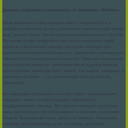
Детские спортивные комплексы от компании «Бебики»
Наши дизайнеры и конструкторы имеют солидный опыт в
разработке проектов детских спортивных комплексов для улицы,
дачи, детских садов, парков отдыха и развлекательных центров.
Мы всегда готовы предложить вам массу интересных идей!
Удобные и безопасные снаряды одинаково подходят для
выполнения повседневной разминки, тренировок начинающих и
опытных спортсменов разных возрастов. Также они отличаются
оригинальным дизайном, привлекательным художественным
оформлением, яркой цветовой гаммой. Как видите, площадки от
компании «Бебики» — это удачная идея благоустройства
ландшафта.
Вся продукция изготовлена в соответствии с экологическими
нормами и имеет соответствующие сертификаты
государственного образца. Вас приятно порадуют доступные
цены, высокое качество обслуживания и широкий ассортимент
товаров. Возможна доставка заказов по Украине. Оказываем
комплекс дополнительных услуг по сборке, установке,