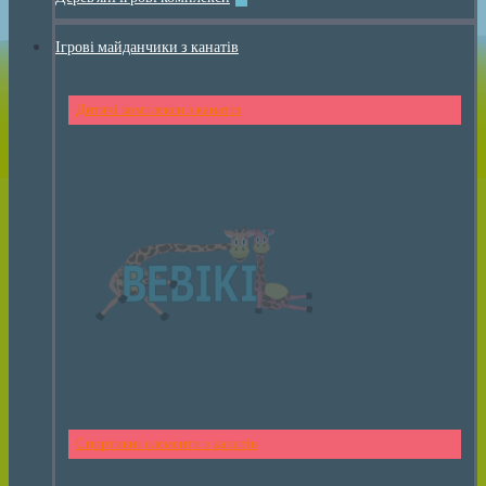
Ігрові майданчики з канатів
Дитячі комплекси з канатів
Спортивні елементи з канатів