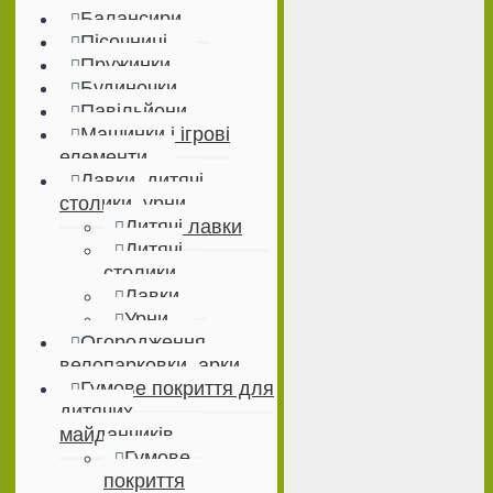
Балансири
Пісочниці
Пружинки
Будиночки
Павільйони
Машинки і ігрові
елементи
Лавки, дитячі
столики, урни
Дитячі лавки
Дитячі
столики
Лавки
Урни
Огородження,
велопарковки, арки
Гумове покриття для
дитячих
майданчиків
Гумове
покриття