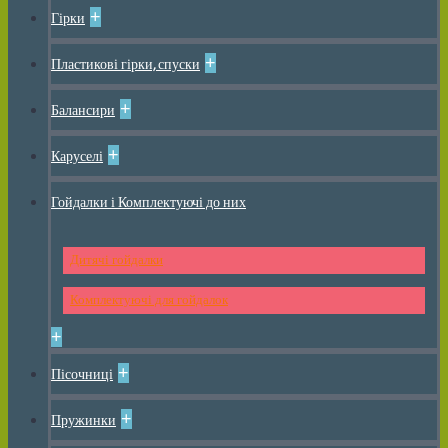
+
Гірки
+
Пластикові гірки, спуски
+
Балансири
+
Каруселі
Гойдалки і Комплектуючі до них
Дитячі гойдалки
Комплектуючі для гойдалок
+
+
Пісочниці
+
Пружинки