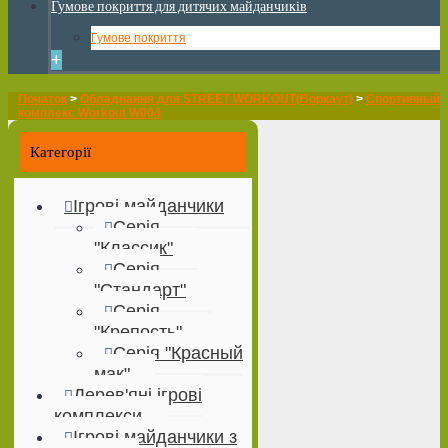
Гумове покриття для дитячих майданчиків
Гумове покриття
+
Початок
>
Обладнання для STREET WORKOUT(Воркаут)
>
Спортивный
комплекс Workout W004
Категорії
Ігрові майданчики
Серія
"Классик"
Серія
"Стандарт"
Серія
"Крепость"
Серія "Красный
мак"
Дерев'яні ігрові
комплекси
Ігрові майданчики з