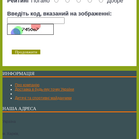
Рейтинг
Погано
Добре
Введіть код, вказаний на зображенні:
Продовжити
ИНФОРМАЦІЯ
Про компанію
Доставка в будь-яку точку України
Дитячі та спортивні майданчики
НАША АДРЕСА
Україна
м. Харків,