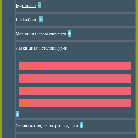
+
Будиночки
+
Павільйони
+
Машинки і ігрові елементи
Лавки, дитячі столики, урни
Дитячі лавки
Дитячі столики
Лавки
Урни
+
+
Огородження, велопарковки, арки