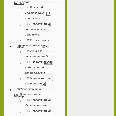
канатів
Дитячі
комплекси з
канатів
Спортивні
елементи з
канатів
Тарзанка
Комплектуючі
Канат
армований
Пластикові
кріпильні
елементи
Алюмінієві
з'єднувачі
Спортивні
майданчики
Спортивні
Комплекси
Спортивні