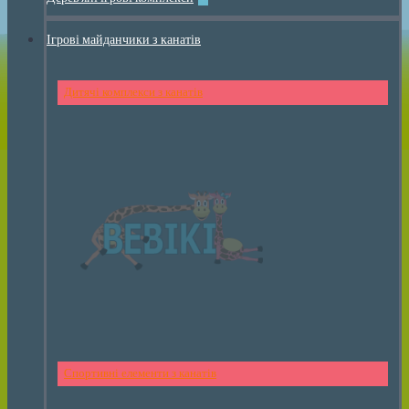
Ігрові майданчики з канатів
Дитячі комплекси з канатів
Спортивні елементи з канатів