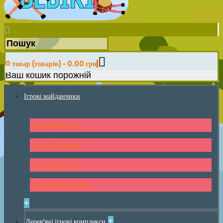
0 товар (товарів) - 0.00 грн
Ваш кошик порожній
Ігрові майданчики
Серія "Классик"
Серія "Стандарт"
Серія "Крепость"
Серія "Красный мак"
+
+
Дерев'яні ігрові комплекси