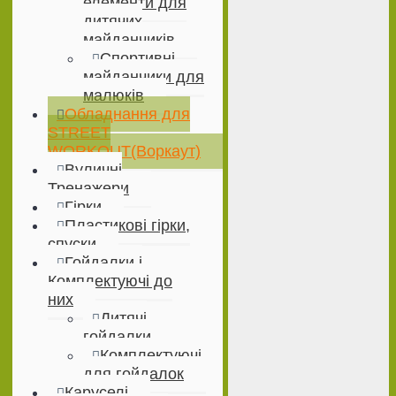
елементи для
дитячих
майданчиків
Спортивні
майданчики для
малюків
Обладнання для
STREET
WORKOUT(Воркаут)
Вуличні
Тренажери
Гірки
Пластикові гірки,
спуски
Гойдалки і
Комплектуючі до
них
Дитячі
гойдалки
Комплектуючі
для гойдалок
Каруселі