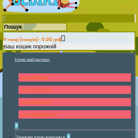
0 товар (товарів) - 0.00 грн
Ваш кошик порожній
Ігрові майданчики
Серія "Классик"
Серія "Стандарт"
Серія "Крепость"
Серія "Красный мак"
+
+
Дерев'яні ігрові комплекси