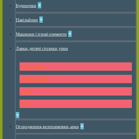
+
Будиночки
+
Павільйони
+
Машинки і ігрові елементи
Лавки, дитячі столики, урни
Дитячі лавки
Дитячі столики
Лавки
Урни
+
+
Огородження, велопарковки, арки