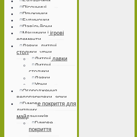
Балансири
Пісочниці
Пружинки
Будиночки
Павільйони
Машинки і ігрові
елементи
Лавки, дитячі
столики, урни
Дитячі лавки
Дитячі
столики
Лавки
Урни
Огородження,
велопарковки, арки
Гумове покриття для
дитячих
майданчиків
Гумове
покриття