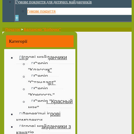
Гумове покриття для дитячих майданчиків
Гумове покриття
+
Початок
>
Балансир "Бабочка"
Категорії
Ігрові майданчики
Серія
"Классик"
Серія
"Стандарт"
Серія
"Крепость"
Серія "Красный
мак"
Дерев'яні ігрові
комплекси
Ігрові майданчики з
канатів