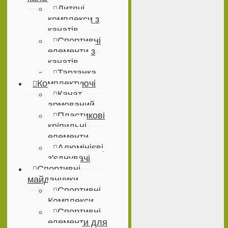
Дитячі
комплекси з
канатів
Спортивні
елементи з
канатів
Тарзанка
Комплектуючі
Канат
армований
Пластикові
кріпильні
елементи
Алюмінієві
з'єднувачі
Спортивні
майданчики
Спортивні
Комплекси
Спортивні
елементи для