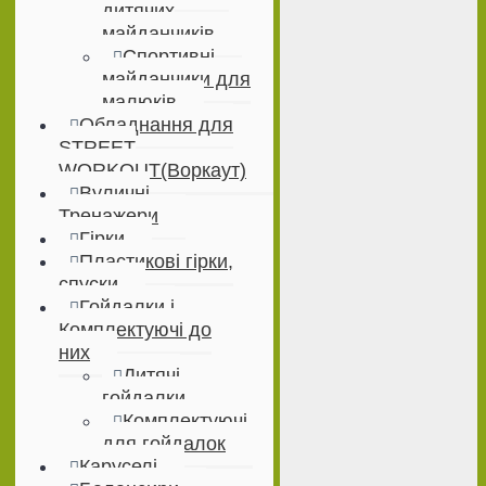
дитячих
майданчиків
Спортивні
майданчики для
малюків
Обладнання для
STREET
WORKOUT(Воркаут)
Вуличні
Тренажери
Гірки
Пластикові гірки,
спуски
Гойдалки і
Комплектуючі до
них
Дитячі
гойдалки
Комплектуючі
для гойдалок
Каруселі