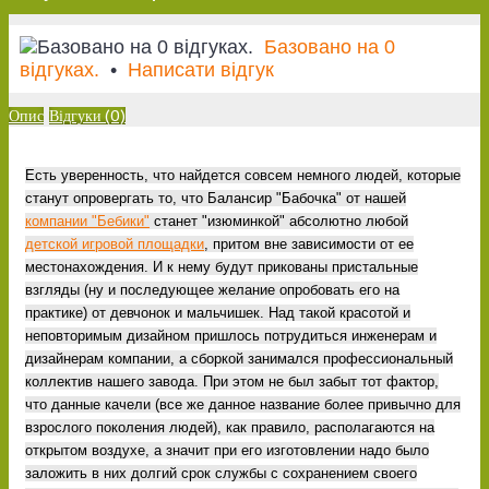
Базовано на 0
відгуках.
•
Написати відгук
Опис
Відгуки (0)
Есть уверенность, что найдется совсем немного людей, которые
станут опровергать то, что Балансир "Бабочка" от нашей
компании "Бебики"
станет "изюминкой" абсолютно любой
детской игровой площадки
, притом вне зависимости от ее
местонахождения. И к нему будут прикованы пристальные
взгляды (ну и последующее желание опробовать его на
практике) от девчонок и мальчишек. Над такой красотой и
неповторимым дизайном пришлось потрудиться инженерам и
дизайнерам компании, а сборкой занимался профессиональный
коллектив нашего завода. При этом не был забыт тот фактор,
что данные качели (все же данное название более привычно для
взрослого поколения людей), как правило, располагаются на
открытом воздухе, а значит при его изготовлении надо было
заложить в них долгий срок службы с сохранением своего