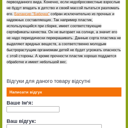
первозданного вида. Конечно, если недобросовестные взрослые
не будут впадать в детство и своей массой пытаться разломать
его.
Балансир "Бабочка"
собран исключительно из прочных и
надежных составляющих. Так например пластик,
использующийся при сборке, имеет соответствующие
сертификаты качества. Он не выгорает на солнце, а значит его
не надо периодически перекрашивать. Данные сорта пластика не
выделяют вредных веществ, а соответственно молодым
быстрорастущим организмам детей не будет угрожать опасность
с этой стороны. А кроме прочности пластик хорошо поддается
обработке и имеет небольшой вес.
Відгуки для даного товару відсутні
Написати відгук
Ваше Ім’я:
Ваш відгук: