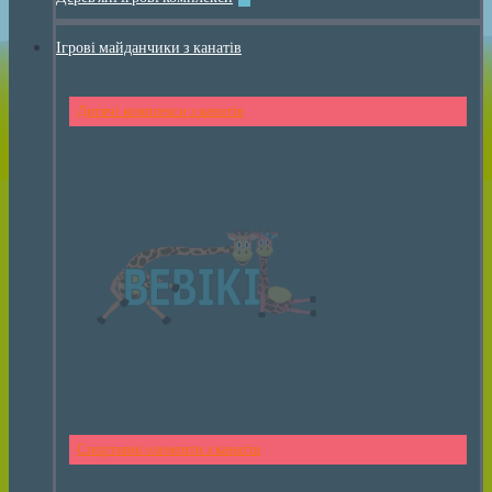
Ігрові майданчики з канатів
Дитячі комплекси з канатів
Спортивні елементи з канатів