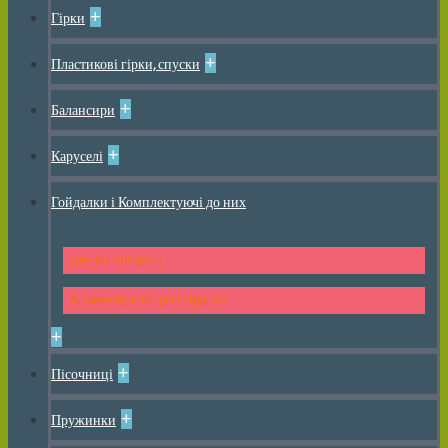
+
Гірки
+
Пластикові гірки, спуски
+
Балансири
+
Каруселі
Гойдалки і Комплектуючі до них
Дитячі гойдалки
Комплектуючі для гойдалок
+
+
Пісочниці
+
Пружинки