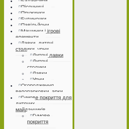
Балансири
Пісочниці
Пружинки
Будиночки
Павільйони
Машинки і ігрові
елементи
Лавки, дитячі
столики, урни
Дитячі лавки
Дитячі
столики
Лавки
Урни
Огородження,
велопарковки, арки
Гумове покриття для
дитячих
майданчиків
Гумове
покриття