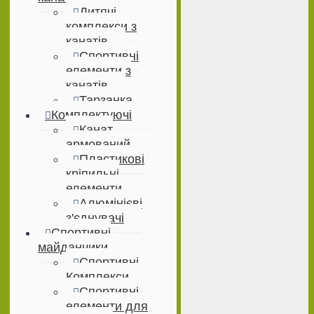
Дитячі
комплекси з
канатів
Спортивні
елементи з
канатів
Тарзанка
Комплектуючі
Канат
армований
Пластикові
кріпильні
елементи
Алюмінієві
з'єднувачі
Спортивні
майданчики
Спортивні
Комплекси
Спортивні
елементи для