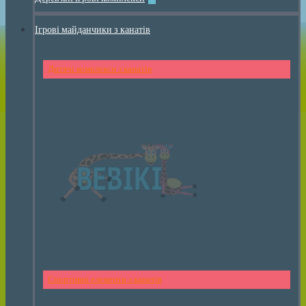
Ігрові майданчики з канатів
Дитячі комплекси з канатів
Спортивні елементи з канатів