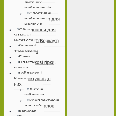
дитячих
майданчиків
Спортивні
майданчики для
малюків
Обладнання для
STREET
WORKOUT(Воркаут)
Вуличні
Тренажери
Гірки
Пластикові гірки,
спуски
Гойдалки і
Комплектуючі до
них
Дитячі
гойдалки
Комплектуючі
для гойдалок
Каруселі