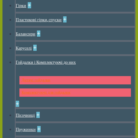
+
Гірки
+
Пластикові гірки, спуски
+
Балансири
+
Каруселі
Гойдалки і Комплектуючі до них
Дитячі гойдалки
Комплектуючі для гойдалок
+
+
Пісочниці
+
Пружинки