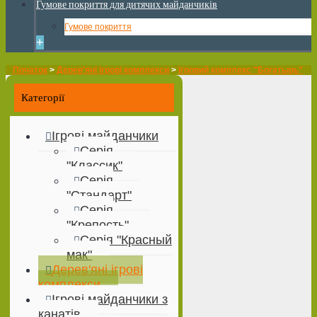
Гумове покриття для дитячих майданчиків
Гумове покриття
+
Початок
>
Дерев'яні ігрові комплекси
>
Ігровий комплекс "Богатырь"
Категорії
Ігрові майданчики
Серія
"Классик"
Серія
"Стандарт"
Серія
"Крепость"
Серія "Красный
мак"
Дерев'яні ігрові
комплекси
Ігрові майданчики з
канатів