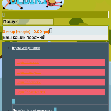
0 товар (товарів) - 0.00 грн
Ваш кошик порожній
Ігрові майданчики
Серія "Классик"
Серія "Стандарт"
Серія "Крепость"
Серія "Красный мак"
+
+
Дерев'яні ігрові комплекси