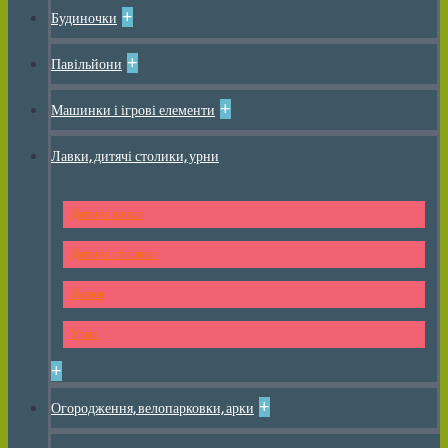
+
Будиночки
+
Павільйони
+
Машинки і ігрові елементи
Лавки, дитячі столики, урни
Дитячі лавки
Дитячі столики
Лавки
Урни
+
+
Огородження, велопарковки, арки