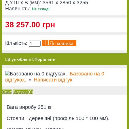
Д x Ш x В (мм):
3561 x 2850 x 3255
Наявність:
На складі
38 257.00 грн
До кошика
Кількість:
В улюблені
Порівняти
Базовано на 0
відгуках.
•
Написати відгук
Опис
Відгуки (0)
Вага виробу 251 кг
Стовпи - дерев'яні (профіль 100 * 100 мм).