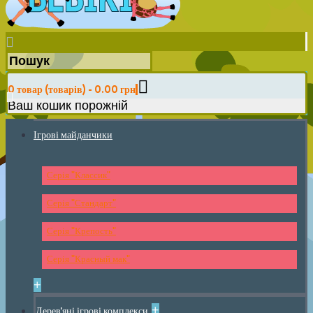
0 товар (товарів) - 0.00 грн
Ваш кошик порожній
Ігрові майданчики
Серія "Классик"
Серія "Стандарт"
Серія "Крепость"
Серія "Красный мак"
+
+
Дерев'яні ігрові комплекси