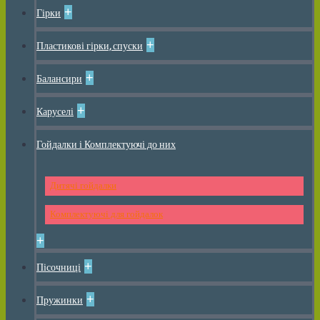
+
Гірки
+
Пластикові гірки, спуски
+
Балансири
+
Каруселі
Гойдалки і Комплектуючі до них
Дитячі гойдалки
Комплектуючі для гойдалок
+
+
Пісочниці
+
Пружинки