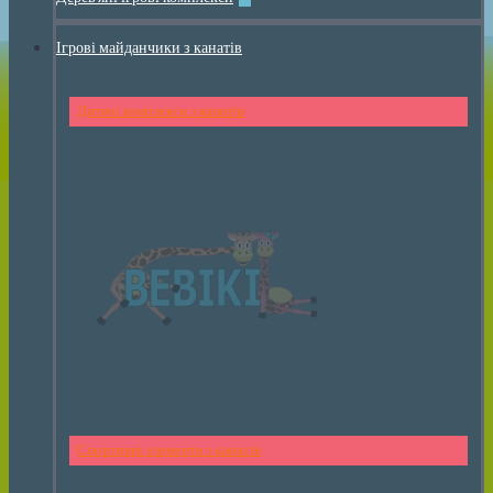
Ігрові майданчики з канатів
Дитячі комплекси з канатів
Спортивні елементи з канатів