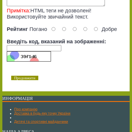
Примітка:
HTML теги не дозволені!
Використовуйте звичайний текст.
Рейтинг
Погано
Добре
Введіть код, вказаний на зображенні:
Продовжити
ИНФОРМАЦІЯ
Про компанію
Доставка в будь-яку точку України
Дитячі та спортивні майданчики
НАША АДРЕСА