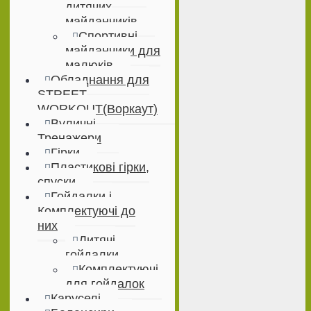
дитячих
майданчиків
Спортивні
майданчики для
малюків
Обладнання для
STREET
WORKOUT(Воркаут)
Вуличні
Тренажери
Гірки
Пластикові гірки,
спуски
Гойдалки і
Комплектуючі до
них
Дитячі
гойдалки
Комплектуючі
для гойдалок
Каруселі