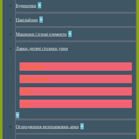
+
Будиночки
+
Павільйони
+
Машинки і ігрові елементи
Лавки, дитячі столики, урни
Дитячі лавки
Дитячі столики
Лавки
Урни
+
+
Огородження, велопарковки, арки