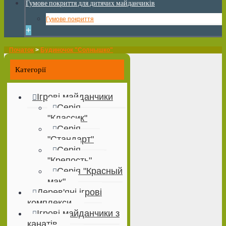
Гумове покриття для дитячих майданчиків
Гумове покриття
+
Початок
>
Будиночок "Солнышко"
Категорії
Ігрові майданчики
Серія
"Классик"
Серія
"Стандарт"
Серія
"Крепость"
Серія "Красный
мак"
Дерев'яні ігрові
комплекси
Ігрові майданчики з
канатів