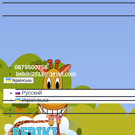
0679500756
bebiki2013@gmail.com
Українська
Русский
Українська
Вхід
Зареєструватись