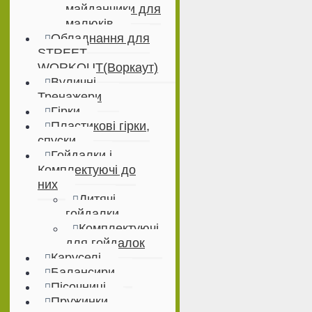
майданчики для
малюків
Обладнання для
STREET
WORKOUT(Воркаут)
Вуличні
Тренажери
Гірки
Пластикові гірки,
спуски
Гойдалки і
Комплектуючі до
них
Дитячі
гойдалки
Комплектуючі
для гойдалок
Каруселі
Балансири
Пісочниці
Пружинки