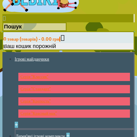
0 товар (товарів) - 0.00 грн
Ваш кошик порожній
Ігрові майданчики
Серія "Классик"
Серія "Стандарт"
Серія "Крепость"
Серія "Красный мак"
+
+
Дерев'яні ігрові комплекси