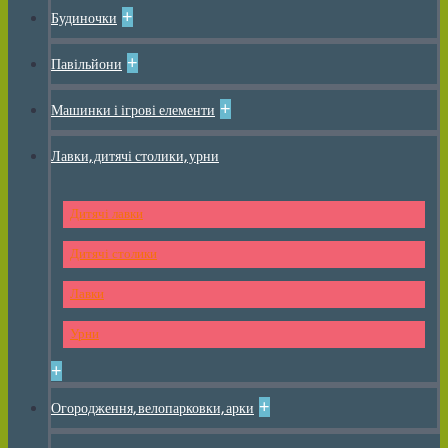
+
Будиночки
+
Павільйони
+
Машинки і ігрові елементи
Лавки, дитячі столики, урни
Дитячі лавки
Дитячі столики
Лавки
Урни
+
+
Огородження, велопарковки, арки