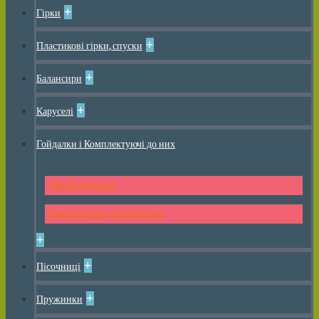
+
Гірки
+
Пластикові гірки, спуски
+
Балансири
+
Каруселі
Гойдалки і Комплектуючі до них
Дитячі гойдалки
Комплектуючі для гойдалок
+
+
Пісочниці
+
Пружинки