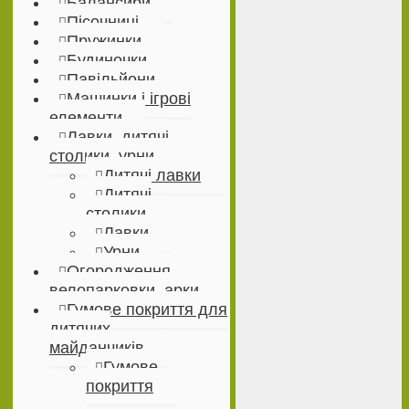
Балансири
Пісочниці
Пружинки
Будиночки
Павільйони
Машинки і ігрові
елементи
Лавки, дитячі
столики, урни
Дитячі лавки
Дитячі
столики
Лавки
Урни
Огородження,
велопарковки, арки
Гумове покриття для
дитячих
майданчиків
Гумове
покриття