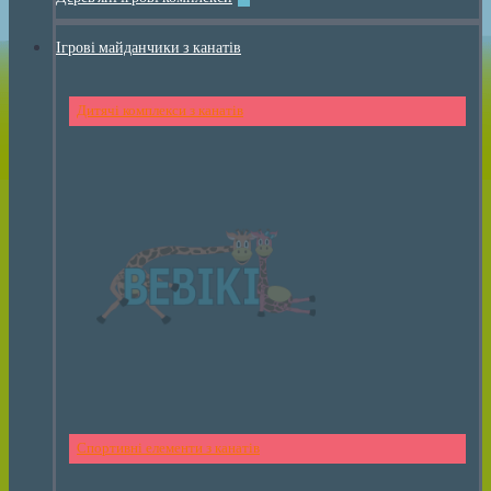
Ігрові майданчики з канатів
Дитячі комплекси з канатів
Спортивні елементи з канатів