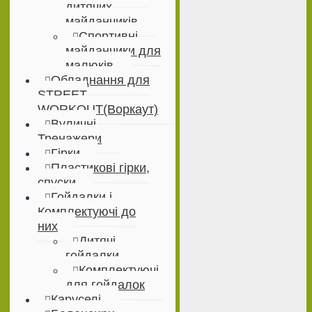
дитячих
майданчиків
Спортивні
майданчики для
малюків
Обладнання для
STREET
WORKOUT(Воркаут)
Вуличні
Тренажери
Гірки
Пластикові гірки,
спуски
Гойдалки і
Комплектуючі до
них
Дитячі
гойдалки
Комплектуючі
для гойдалок
Каруселі