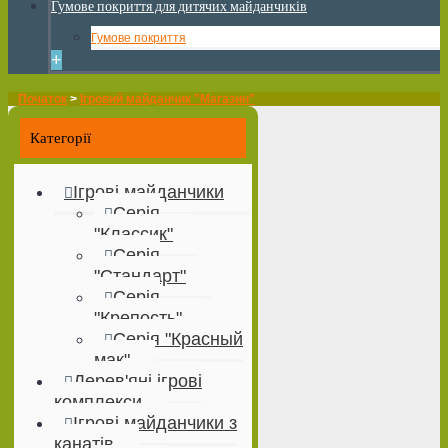
Гумове покриття для дитячих майданчиків
Гумове покриття
+
Початок
>
Ігровий майданчик "Магазин"
Категорії
Ігрові майданчики
Серія
"Классик"
Серія
"Стандарт"
Серія
"Крепость"
Серія "Красный
мак"
Дерев'яні ігрові
комплекси
Ігрові майданчики з
канатів