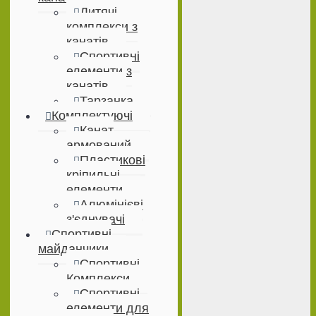
Дитячі
комплекси з
канатів
Спортивні
елементи з
канатів
Тарзанка
Комплектуючі
Канат
армований
Пластикові
кріпильні
елементи
Алюмінієві
з'єднувачі
Спортивні
майданчики
Спортивні
Комплекси
Спортивні
елементи для