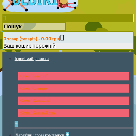
0 товар (товарів) - 0.00 грн
Ваш кошик порожній
Ігрові майданчики
Серія "Классик"
Серія "Стандарт"
Серія "Крепость"
Серія "Красный мак"
+
+
Дерев'яні ігрові комплекси