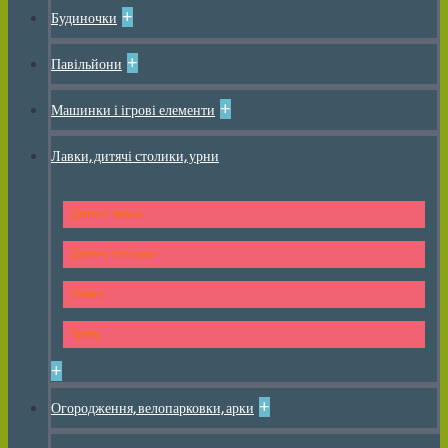
+
Будиночки
+
Павільйони
+
Машинки і ігрові елементи
Лавки, дитячі столики, урни
Дитячі лавки
Дитячі столики
Лавки
Урни
+
+
Огородження, велопарковки, арки