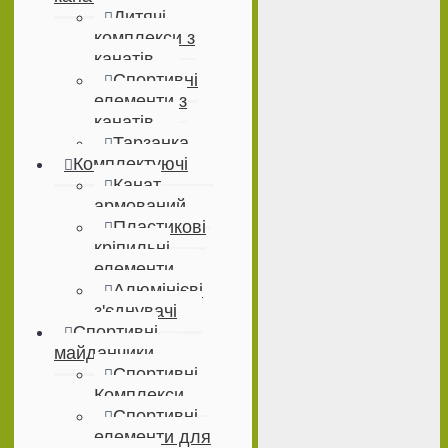
Дитячі
комплекси з
канатів
Спортивні
елементи з
канатів
Тарзанка
Комплектуючі
Канат
армований
Пластикові
кріпильні
елементи
Алюмінієві
з'єднувачі
Спортивні
майданчики
Спортивні
Комплекси
Спортивні
елементи для