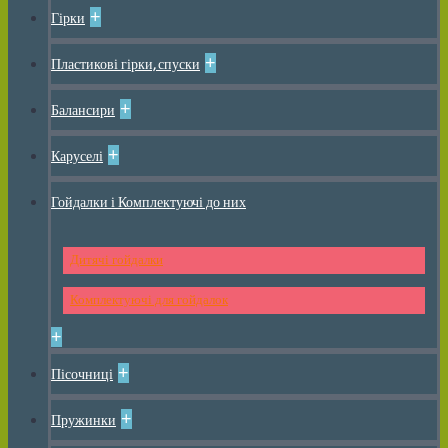
+
Гірки
+
Пластикові гірки, спуски
+
Балансири
+
Каруселі
Гойдалки і Комплектуючі до них
Дитячі гойдалки
Комплектуючі для гойдалок
+
+
Пісочниці
+
Пружинки