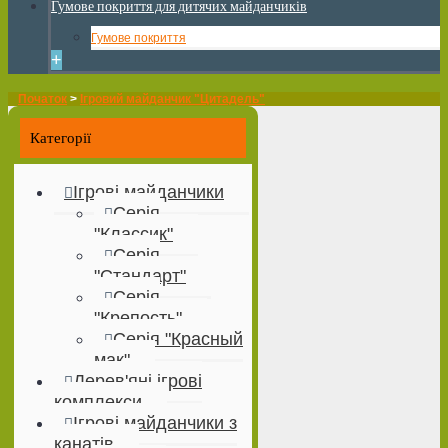
Гумове покриття для дитячих майданчиків
Гумове покриття
+
Початок
>
Ігровий майданчик "Цитадель"
Категорії
Ігрові майданчики
Серія
"Классик"
Серія
"Стандарт"
Серія
"Крепость"
Серія "Красный
мак"
Дерев'яні ігрові
комплекси
Ігрові майданчики з
канатів