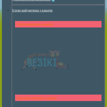
Ігрові майданчики з канатів
Дитячі комплекси з канатів
Спортивні елементи з канатів