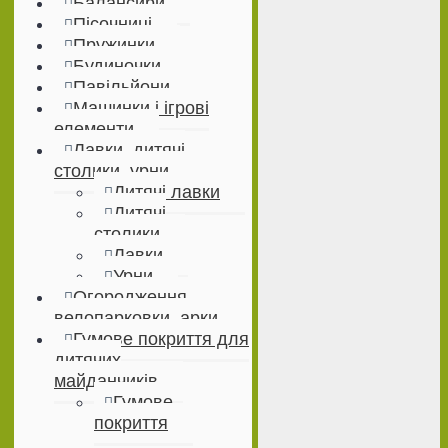
Балансири
Пісочниці
Пружинки
Будиночки
Павільйони
Машинки і ігрові
елементи
Лавки, дитячі
столики, урни
Дитячі лавки
Дитячі
столики
Лавки
Урни
Огородження,
велопарковки, арки
Гумове покриття для
дитячих
майданчиків
Гумове
покриття