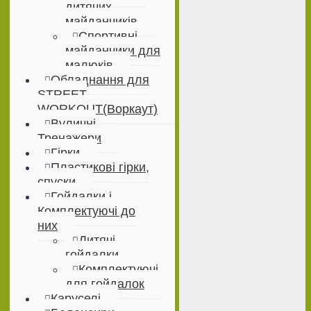
дитячих
майданчиків
Спортивні
майданчики для
малюків
Обладнання для
STREET
WORKOUT(Воркаут)
Вуличні
Тренажери
Гірки
Пластикові гірки,
спуски
Гойдалки і
Комплектуючі до
них
Дитячі
гойдалки
Комплектуючі
для гойдалок
Каруселі