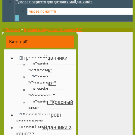
Гумове покриття для дитячих майданчиків
Гумове покриття
+
Початок
>
Ігровий майданчик "Классик 51"
Категорії
Ігрові майданчики
Серія
"Классик"
Серія
"Стандарт"
Серія
"Крепость"
Серія "Красный
мак"
Дерев'яні ігрові
комплекси
Ігрові майданчики з
канатів