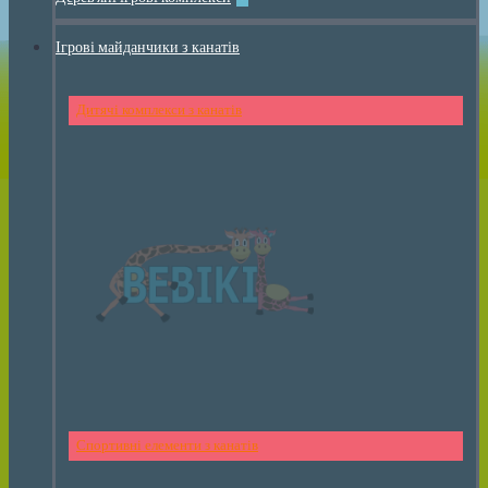
Ігрові майданчики з канатів
Дитячі комплекси з канатів
Спортивні елементи з канатів