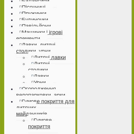
Балансири
Пісочниці
Пружинки
Будиночки
Павільйони
Машинки і ігрові
елементи
Лавки, дитячі
столики, урни
Дитячі лавки
Дитячі
столики
Лавки
Урни
Огородження,
велопарковки, арки
Гумове покриття для
дитячих
майданчиків
Гумове
покриття