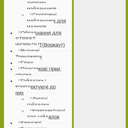
дитячих
майданчиків
Спортивні
майданчики для
малюків
Обладнання для
STREET
WORKOUT(Воркаут)
Вуличні
Тренажери
Гірки
Пластикові гірки,
спуски
Гойдалки і
Комплектуючі до
них
Дитячі
гойдалки
Комплектуючі
для гойдалок
Каруселі