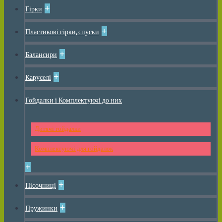
+
Гірки
+
Пластикові гірки, спуски
+
Балансири
+
Каруселі
Гойдалки і Комплектуючі до них
Дитячі гойдалки
Комплектуючі для гойдалок
+
+
Пісочниці
+
Пружинки