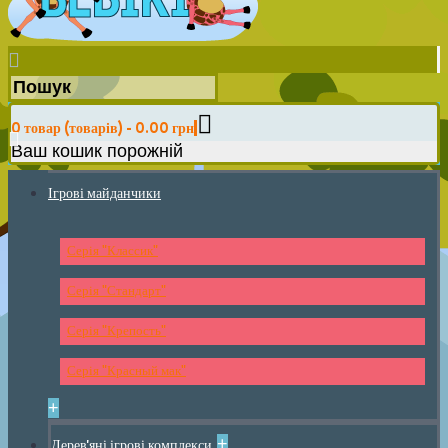
0 товар (товарів) - 0.00 грн
Ваш кошик порожній
Ігрові майданчики
Серія "Классик"
Серія "Стандарт"
Серія "Крепость"
Серія "Красный мак"
+
+
Дерев'яні ігрові комплекси