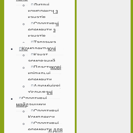
Дитячі
комплекси з
канатів
Спортивні
елементи з
канатів
Тарзанка
Комплектуючі
Канат
армований
Пластикові
кріпильні
елементи
Алюмінієві
з'єднувачі
Спортивні
майданчики
Спортивні
Комплекси
Спортивні
елементи для