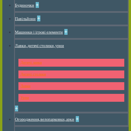
+
Будиночки
+
Павільйони
+
Машинки і ігрові елементи
Лавки, дитячі столики, урни
Дитячі лавки
Дитячі столики
Лавки
Урни
+
+
Огородження, велопарковки, арки