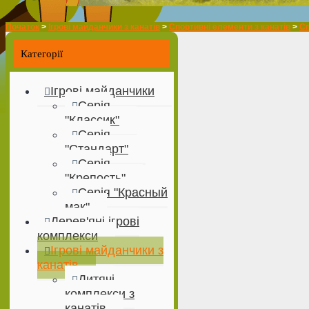
Початок
>
Ігрові майданчики з канатів
>
Спортивні елементи з канатів
>
Сп
Категорії
Ігрові майданчики
Серія
"Классик"
Серія
"Стандарт"
Серія
"Крепость"
Серія "Красный
мак"
Дерев'яні ігрові
комплекси
Ігрові майданчики з
канатів
Дитячі
комплекси з
канатів