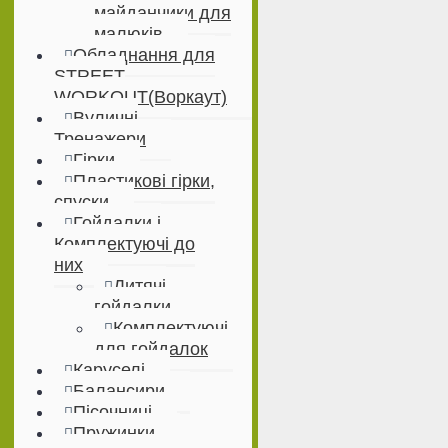
майданчики для
малюків
Обладнання для
STREET
WORKOUT(Воркаут)
Вуличні
Тренажери
Гірки
Пластикові гірки,
спуски
Гойдалки і
Комплектуючі до
них
Дитячі
гойдалки
Комплектуючі
для гойдалок
Каруселі
Балансири
Пісочниці
Пружинки