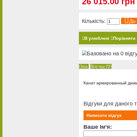
26 015.00 грн
До
Кількість:
В улюблені
Порівняти
Опис
Відгуки (0)
Канат армированный диа
Відгуки для даного т
Написати відгук
Ваше Ім’я: