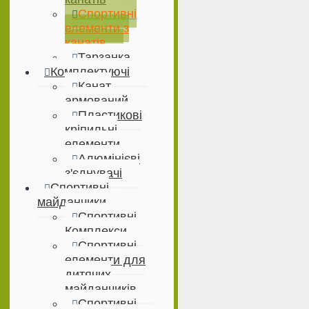
Спортивні
елементи з
канатів
Тарзанка
Комплектуючі
Канат
армований
Пластикові
кріпильні
елементи
Алюмінієві
з'єднувачі
Спортивні
майданчики
Спортивні
Комплекси
Спортивні
елементи для
дитячих
майданчиків
Спортивні