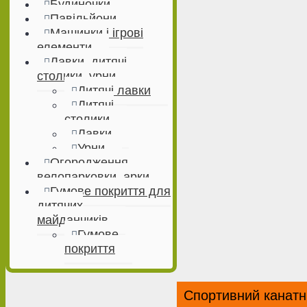
Будиночки
Павільйони
Машинки і ігрові
елементи
Лавки, дитячі
столики, урни
Дитячі лавки
Дитячі
столики
Лавки
Урни
Огородження,
велопарковки, арки
Гумове покриття для
дитячих
майданчиків
Гумове
покриття
Спортивний канатн