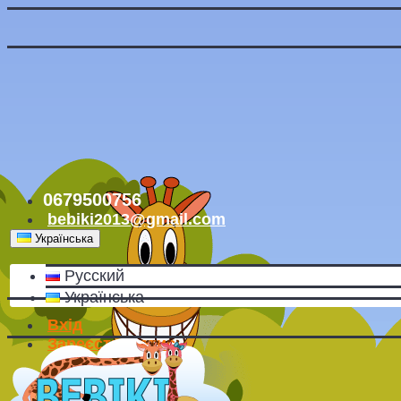
0679500756
bebiki2013@gmail.com
Українська
Русский
Українська
Вхід
Зареєструватись