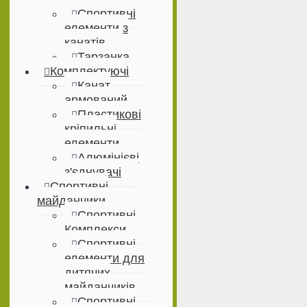
Спортивні
елементи з
канатів
Тарзанка
Комплектуючі
Канат
армований
Пластикові
кріпильні
елементи
Алюмінієві
з'єднувачі
Спортивні
майданчики
Спортивні
Комплекси
Спортивні
елементи для
дитячих
майданчиків
Спортивні