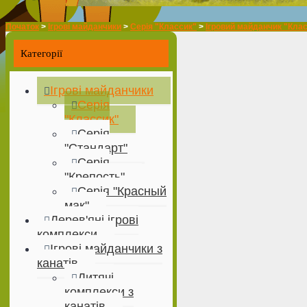
Початок
>
Ігрові майданчики
>
Серія "Классик"
>
Ігровий майданчик "Клас
Категорії
Ігрові майданчики
Серія
"Классик"
Серія
"Стандарт"
Серія
"Крепость"
Серія "Красный
мак"
Дерев'яні ігрові
комплекси
Ігрові майданчики з
канатів
Дитячі
комплекси з
канатів