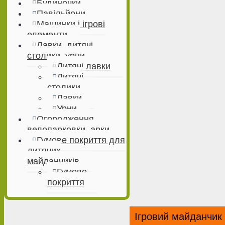
Будиночки
Павільйони
Машинки і ігрові
елементи
Лавки, дитячі
столики, урни
Дитячі лавки
Дитячі
столики
Лавки
Урни
Огородження,
велопарковки, арки
Гумове покриття для
дитячих
майданчиків
Гумове
покриття
Ігровий майданчик 