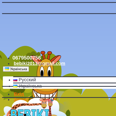
0679500756
bebiki2013@gmail.com
Українська
Русский
Українська
Вхід
Зареєструватись