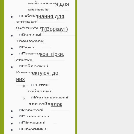
майданчики для
малюків
Обладнання для
STREET
WORKOUT(Воркаут)
Вуличні
Тренажери
Гірки
Пластикові гірки,
спуски
Гойдалки і
Комплектуючі до
них
Дитячі
гойдалки
Комплектуючі
для гойдалок
Каруселі
Балансири
Пісочниці
Пружинки