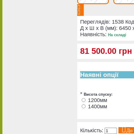
Переглядів: 1538
Код
Д x Ш x В (мм):
6450 
Наявність:
На складі
81 500.00 грн
Наявні опції
*
Висота спуску:
1200мм
1400мм
До
Кількість: