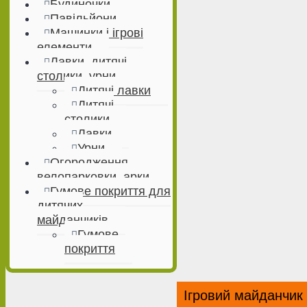
Будиночки
Павільйони
Машинки і ігрові
елементи
Лавки, дитячі
столики, урни
Дитячі лавки
Дитячі
столики
Лавки
Урни
Огородження,
велопарковки, арки
Гумове покриття для
дитячих
майданчиків
Гумове
покриття
Ігровий майданчик 