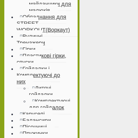
майданчики для
малюків
Обладнання для
STREET
WORKOUT(Воркаут)
Вуличні
Тренажери
Гірки
Пластикові гірки,
спуски
Гойдалки і
Комплектуючі до
них
Дитячі
гойдалки
Комплектуючі
для гойдалок
Каруселі
Балансири
Пісочниці
Пружинки