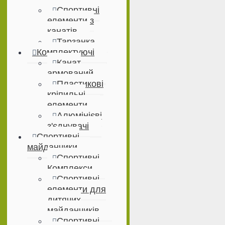
Спортивні
елементи з
канатів
Тарзанка
Комплектуючі
Канат
армований
Пластикові
кріпильні
елементи
Алюмінієві
з'єднувачі
Спортивні
майданчики
Спортивні
Комплекси
Спортивні
елементи для
дитячих
майданчиків
Спортивні