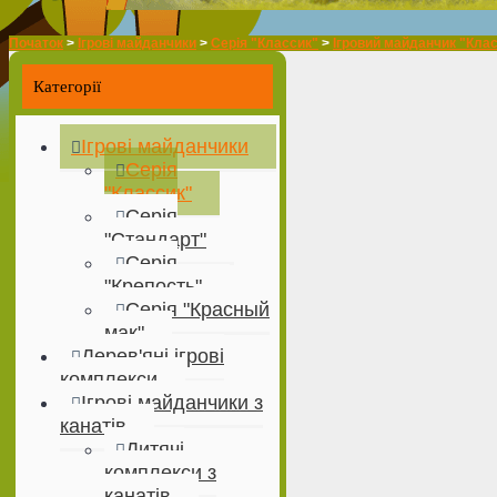
Початок
>
Ігрові майданчики
>
Серія "Классик"
>
Ігровий майданчик "Клас
Категорії
Ігрові майданчики
Серія
"Классик"
Серія
"Стандарт"
Серія
"Крепость"
Серія "Красный
мак"
Дерев'яні ігрові
комплекси
Ігрові майданчики з
канатів
Дитячі
комплекси з
канатів