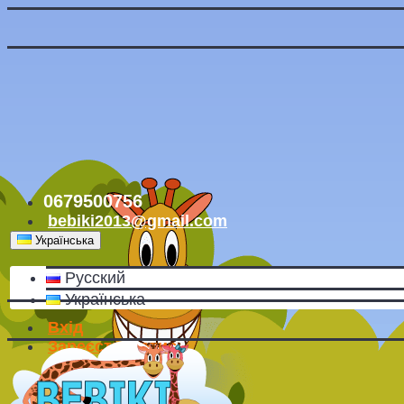
0679500756
bebiki2013@gmail.com
Українська
Русский
Українська
Вхід
Зареєструватись