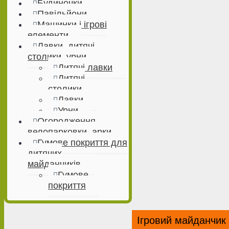
Будиночки
Павільйони
Машинки і ігрові
елементи
Лавки, дитячі
столики, урни
Дитячі лавки
Дитячі
столики
Лавки
Урни
Огородження,
велопарковки, арки
Гумове покриття для
дитячих
майданчиків
Гумове
покриття
Ігровий майданчик