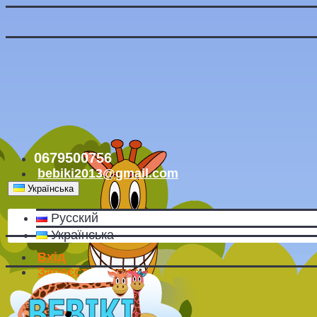
0679500756
bebiki2013@gmail.com
Українська
Русский
Українська
Вхід
Зареєструватись