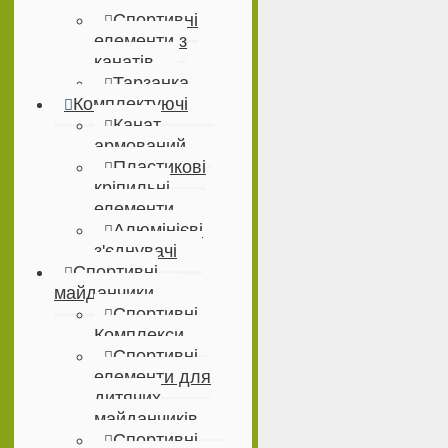
Спортивні
елементи з
канатів
Тарзанка
Комплектуючі
Канат
армований
Пластикові
кріпильні
елементи
Алюмінієві
з'єднувачі
Спортивні
майданчики
Спортивні
Комплекси
Спортивні
елементи для
дитячих
майданчиків
Спортивні