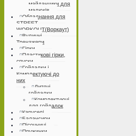
майданчики для
малюків
Обладнання для
STREET
WORKOUT(Воркаут)
Вуличні
Тренажери
Гірки
Пластикові гірки,
спуски
Гойдалки і
Комплектуючі до
них
Дитячі
гойдалки
Комплектуючі
для гойдалок
Каруселі
Балансири
Пісочниці
Пружинки