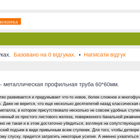
 кошика
Базовано на 0 відгуках.
•
Написати відгук
 - металлическая профильная труба 60*60мм.
во развивается и придумывает что-то новое, более сложное и многофун
в. Даже не верится, что еще несколько десятилетий назад классическая
металла, в котором присутствовало несколько не совсем удобных ступе
лненный из простого листового железа, поверженного банальной ржавчин
о не такая и в этом достаточно убедиться, взглянув на сопутствующу
еский подъем в виде привычным всем ступенек. Для того, чтобы детвор
ому спуску, придется затратить некоторые усилия. А именно ухватиться