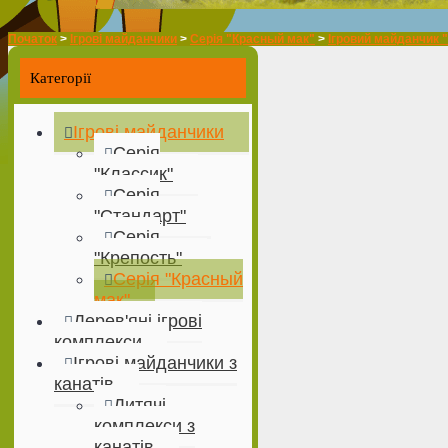
Початок
>
Ігрові майданчики
>
Серія "Красный мак"
>
Ігровий майданчик 
Категорії
Ігрові майданчики
Серія
"Классик"
Серія
"Стандарт"
Серія
"Крепость"
Серія "Красный
мак"
Дерев'яні ігрові
комплекси
Ігрові майданчики з
канатів
Дитячі
комплекси з
канатів