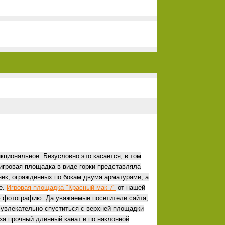
кциональное. Безусловно это касается, в том
 игровая площадка в виде горки представляла
нек, огражденных по бокам двумя арматурами, а
е.
Игровая площадка "Красный мак 7"
от нашей
ю фотографию. Да уважаемые посетители сайта,
е увлекательно спуститься с верхней площадки
 за прочный длинный канат и по наклонной