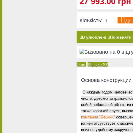
27 993.00 грн
До
Кількість:
В улюблені
Порівняти
Опис
Відгуки (0)
Основа конструкции
С каждым годом человечест
числе, детских аттракционо
собой небольшой объект из 
также короткий спуск, выпо
компании "Бебики"
совершенн
на ней отсутствует классич
вниз по удобному закрученн