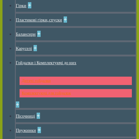
+
Гірки
+
Пластикові гірки, спуски
+
Балансири
+
Каруселі
Гойдалки і Комплектуючі до них
Дитячі гойдалки
Комплектуючі для гойдалок
+
+
Пісочниці
+
Пружинки