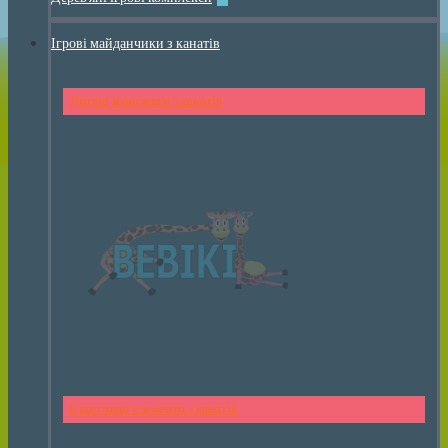
Ігрові майданчики з канатів
Дитячі комплекси з канатів
Спортивні елементи з канатів