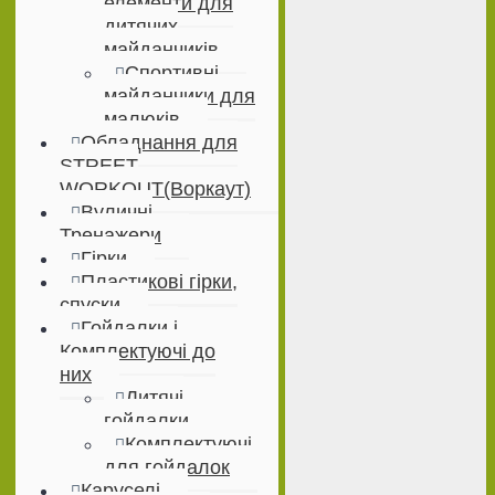
елементи для
дитячих
майданчиків
Спортивні
майданчики для
малюків
Обладнання для
STREET
WORKOUT(Воркаут)
Вуличні
Тренажери
Гірки
Пластикові гірки,
спуски
Гойдалки і
Комплектуючі до
них
Дитячі
гойдалки
Комплектуючі
для гойдалок
Каруселі