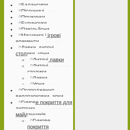
Балансири
Пісочниці
Пружинки
Будиночки
Павільйони
Машинки і ігрові
елементи
Лавки, дитячі
столики, урни
Дитячі лавки
Дитячі
столики
Лавки
Урни
Огородження,
велопарковки, арки
Гумове покриття для
дитячих
майданчиків
Гумове
покриття