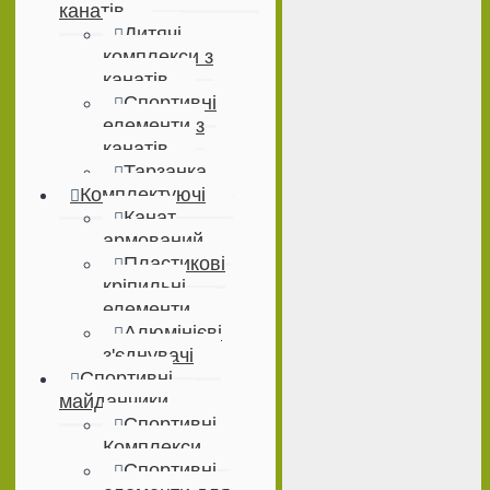
канатів
Дитячі
комплекси з
канатів
Спортивні
елементи з
канатів
Тарзанка
Комплектуючі
Канат
армований
Пластикові
кріпильні
елементи
Алюмінієві
з'єднувачі
Спортивні
майданчики
Спортивні
Комплекси
Спортивні