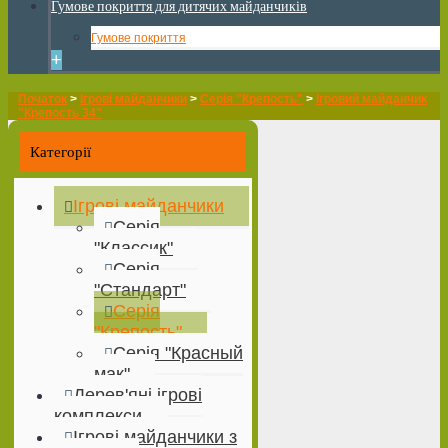
Гумове покриття для дитячих майданчиків
Гумове покриття
+
Початок
>
Ігрові майданчики
>
Серія "Крепость"
>
Ігровий майданчик
"Крепость 34"
Категорії
Ігрові майданчики
Серія
"Классик"
Серія
"Стандарт"
Серія
"Крепость"
Серія "Красный
мак"
Дерев'яні ігрові
комплекси
Ігрові майданчики з