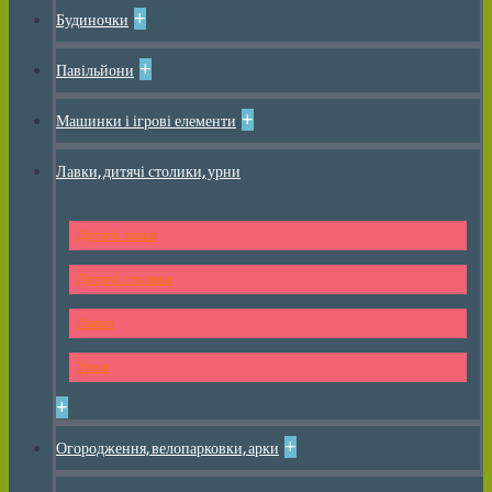
+
Будиночки
+
Павільйони
+
Машинки і ігрові елементи
Лавки, дитячі столики, урни
Дитячі лавки
Дитячі столики
Лавки
Урни
+
+
Огородження, велопарковки, арки