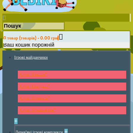
0 товар (товарів) - 0.00 грн
Ваш кошик порожній
Ігрові майданчики
Серія "Классик"
Серія "Стандарт"
Серія "Крепость"
Серія "Красный мак"
+
+
Дерев'яні ігрові комплекси