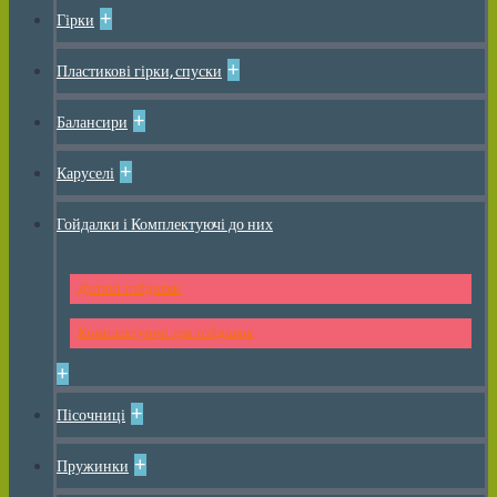
+
Гірки
+
Пластикові гірки, спуски
+
Балансири
+
Каруселі
Гойдалки і Комплектуючі до них
Дитячі гойдалки
Комплектуючі для гойдалок
+
+
Пісочниці
+
Пружинки