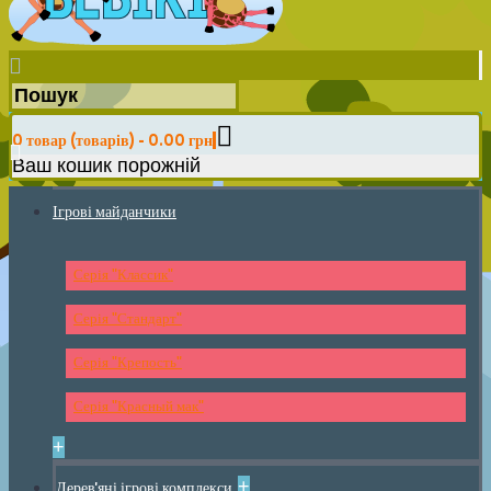
0 товар (товарів) - 0.00 грн
Ваш кошик порожній
Ігрові майданчики
Серія "Классик"
Серія "Стандарт"
Серія "Крепость"
Серія "Красный мак"
+
+
Дерев'яні ігрові комплекси