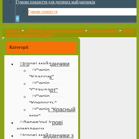
Гумове покриття для дитячих майданчиків
Гумове покриття
+
Початок
>
Гойдалки і Комплектуючі до них
>
Дитячі гойдалки
>
Дитячі
гойдалки подвійні "Мини"
Категорії
Ігрові майданчики
Серія
"Классик"
Серія
"Стандарт"
Серія
"Крепость"
Серія "Красный
мак"
Дерев'яні ігрові
комплекси
Ігрові майданчики з