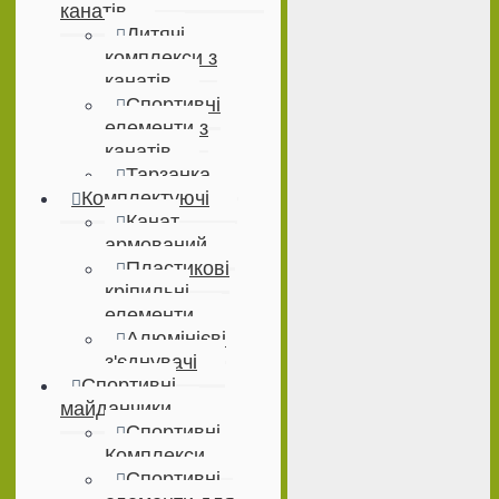
канатів
Дитячі
комплекси з
канатів
Спортивні
елементи з
канатів
Тарзанка
Комплектуючі
Канат
армований
Пластикові
кріпильні
елементи
Алюмінієві
з'єднувачі
Спортивні
майданчики
Спортивні
Комплекси
Спортивні