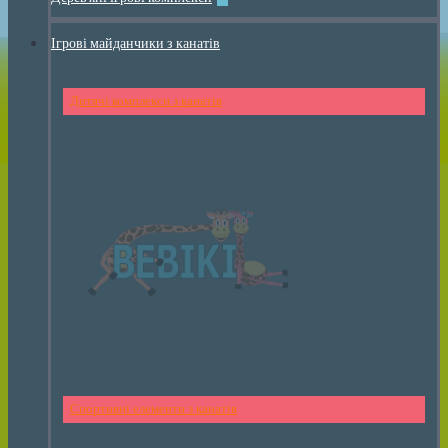
Ігрові майданчики з канатів
Дитячі комплекси з канатів
Спортивні елементи з канатів