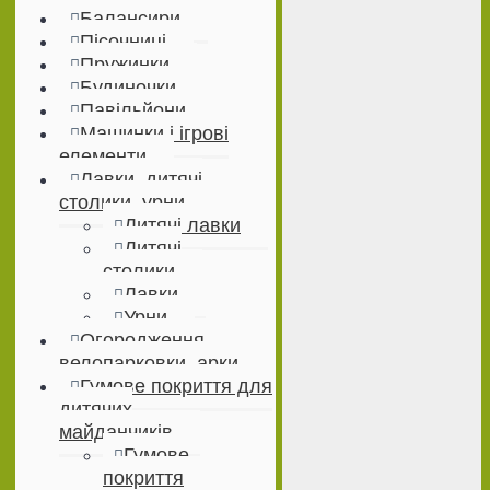
Балансири
Пісочниці
Пружинки
Будиночки
Павільйони
Машинки і ігрові
елементи
Лавки, дитячі
столики, урни
Дитячі лавки
Дитячі
столики
Лавки
Урни
Огородження,
велопарковки, арки
Гумове покриття для
дитячих
майданчиків
Гумове
покриття