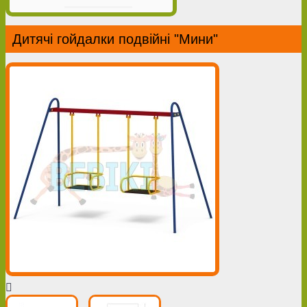
Дитячі гойдалки подвійні "Мини"