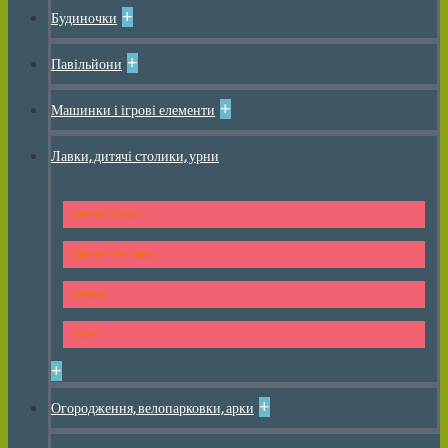
+
Будиночки
+
Павільйони
+
Машинки і ігрові елементи
Лавки, дитячі столики, урни
Дитячі лавки
Дитячі столики
Лавки
Урни
+
+
Огородження, велопарковки, арки