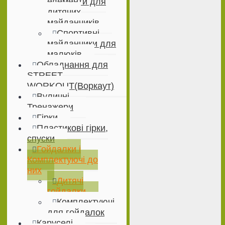
елементи для
дитячих
майданчиків
Спортивні
майданчики для
малюків
Обладнання для
STREET
WORKOUT(Воркаут)
Вуличні
Тренажери
Гірки
Пластикові гірки,
спуски
Гойдалки і
Комплектуючі до
них
Дитячі
гойдалки
Комплектуючі
для гойдалок
Каруселі