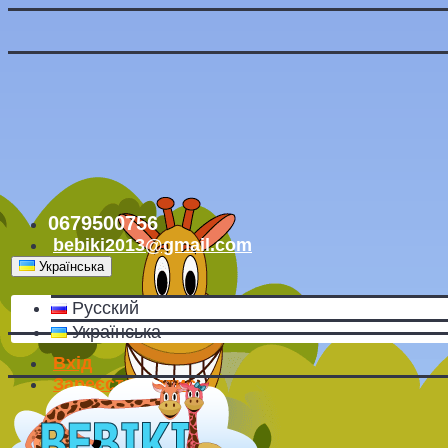
0679500756
bebiki2013@gmail.com
Українська
Русский
Українська
Вхід
Зареєструватись