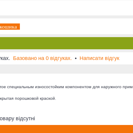
 кошика
Базовано на 0 відгуках.
•
Написати відгук
крытое специальным износостойким компонентом для нар
окрытая порошковой краской.
овару відсутні