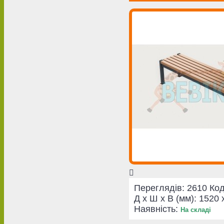
Переглядів: 2610
Код
Д x Ш x В (мм):
1520 
Наявність:
На складі