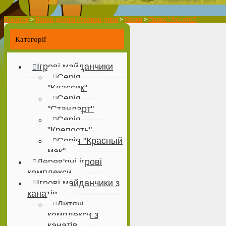
Початок
>
Лавки, дитячі столики, урни
>
Лавки
>
Лавка "Ассоль"
Категорії
Ігрові майданчики
Серія
"Классик"
Серія
"Стандарт"
Серія
"Крепость"
Серія "Красный
мак"
Дерев'яні ігрові
комплекси
Ігрові майданчики з
канатів
Дитячі
комплекси з
канатів