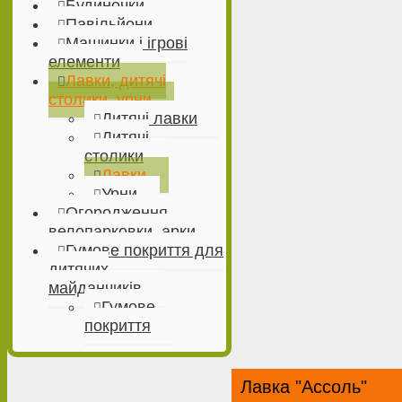
Будиночки
Павільйони
Машинки і ігрові
елементи
Лавки, дитячі
столики, урни
Дитячі лавки
Дитячі
столики
Лавки
Урни
Огородження,
велопарковки, арки
Гумове покриття для
дитячих
майданчиків
Гумове
покриття
Лавка "Ассоль"