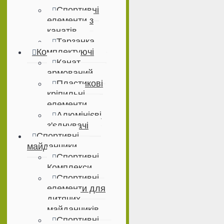
Спортивні
елементи з
канатів
Тарзанка
Комплектуючі
Канат
армований
Пластикові
кріпильні
елементи
Алюмінієві
з'єднувачі
Спортивні
майданчики
Спортивні
Комплекси
Спортивні
елементи для
дитячих
майданчиків
Спортивні