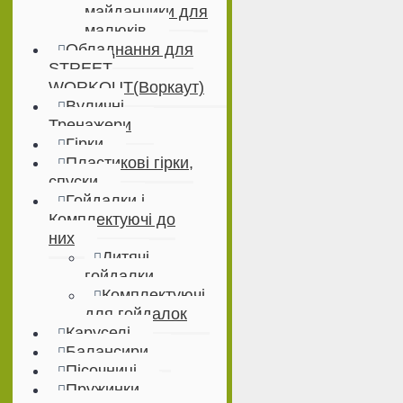
майданчики для
малюків
Обладнання для
STREET
WORKOUT(Воркаут)
Вуличні
Тренажери
Гірки
Пластикові гірки,
спуски
Гойдалки і
Комплектуючі до
них
Дитячі
гойдалки
Комплектуючі
для гойдалок
Каруселі
Балансири
Пісочниці
Пружинки