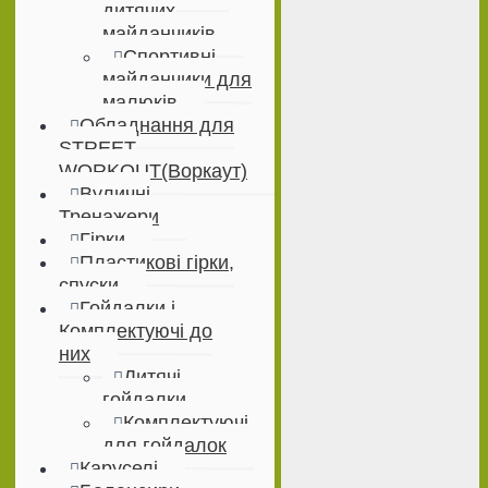
дитячих
майданчиків
Спортивні
майданчики для
малюків
Обладнання для
STREET
WORKOUT(Воркаут)
Вуличні
Тренажери
Гірки
Пластикові гірки,
спуски
Гойдалки і
Комплектуючі до
них
Дитячі
гойдалки
Комплектуючі
для гойдалок
Каруселі