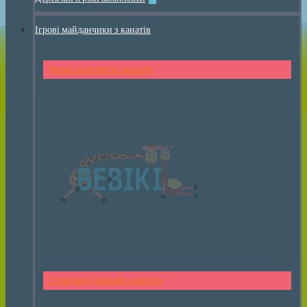
Ігрові майданчики з канатів
Дитячі комплекси з канатів
Спортивні елементи з канатів