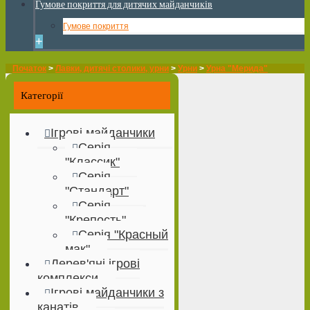
Гумове покриття для дитячих майданчиків
Гумове покриття
+
Початок
>
Лавки, дитячі столики, урни
>
Урни
>
Урна "Мерида"
Категорії
Ігрові майданчики
Серія
"Классик"
Серія
"Стандарт"
Серія
"Крепость"
Серія "Красный
мак"
Дерев'яні ігрові
комплекси
Ігрові майданчики з
канатів