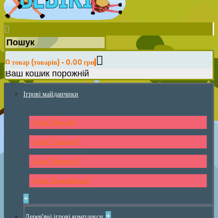
0 товар (товарів) - 0.00 грн
Ваш кошик порожній
Ігрові майданчики
Серія "Классик"
Серія "Стандарт"
Серія "Крепость"
Серія "Красный мак"
+
+
Дерев'яні ігрові комплекси