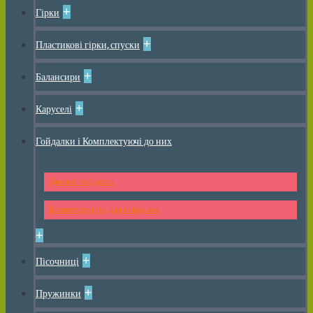
+
Гірки
+
Пластикові гірки, спуски
+
Балансири
+
Каруселі
Гойдалки і Комплектуючі до них
Дитячі гойдалки
Комплектуючі для гойдалок
+
+
Пісочниці
+
Пружинки