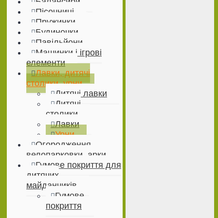
Балансири
Пісочниці
Пружинки
Будиночки
Павільйони
Машинки і ігрові
елементи
Лавки, дитячі
столики, урни
Дитячі лавки
Дитячі
столики
Лавки
Урни
Огородження,
велопарковки, арки
Гумове покриття для
дитячих
майданчиків
Гумове
покриття