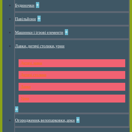
+
Будиночки
+
Павільйони
+
Машинки і ігрові елементи
Лавки, дитячі столики, урни
Дитячі лавки
Дитячі столики
Лавки
Урни
+
+
Огородження, велопарковки, арки