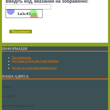
Введіть код, вказаний на зображенні:
Продовжити
ИНФОРМАЦІЯ
Про компанію
Доставка в будь-яку точку України
Дитячі та спортивні майданчики
НАША АДРЕСА
Україна
м. Харків,
вул. Велозаводська 2/5