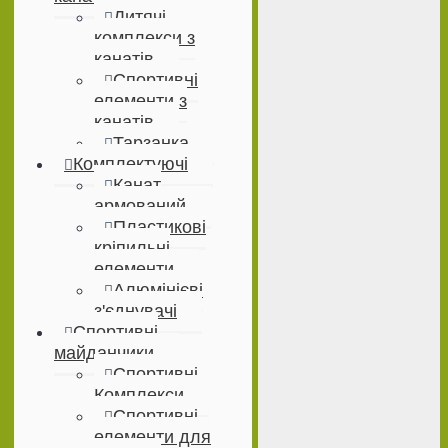
Дитячі
комплекси з
канатів
Спортивні
елементи з
канатів
Тарзанка
Комплектуючі
Канат
армований
Пластикові
кріпильні
елементи
Алюмінієві
з'єднувачі
Спортивні
майданчики
Спортивні
Комплекси
Спортивні
елементи для