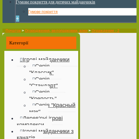
Гумове покриття для дитячих майданчиків
Гумове покриття
+
Початок
>
Огородження, велопарковки, арки
>
Ограждение - 2
Категорії
Ігрові майданчики
Серія
"Классик"
Серія
"Стандарт"
Серія
"Крепость"
Серія "Красный
мак"
Дерев'яні ігрові
комплекси
Ігрові майданчики з
канатів