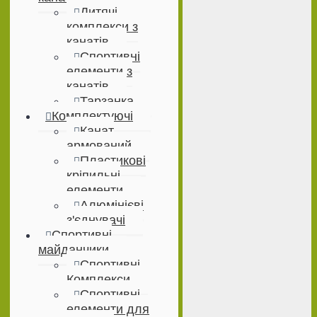
Дитячі
комплекси з
канатів
Спортивні
елементи з
канатів
Тарзанка
Комплектуючі
Канат
армований
Пластикові
кріпильні
елементи
Алюмінієві
з'єднувачі
Спортивні
майданчики
Спортивні
Комплекси
Спортивні
елементи для