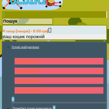
0 товар (товарів) - 0.00 грн
Ваш кошик порожній
Ігрові майданчики
Серія "Классик"
Серія "Стандарт"
Серія "Крепость"
Серія "Красный мак"
+
+
Дерев'яні ігрові комплекси