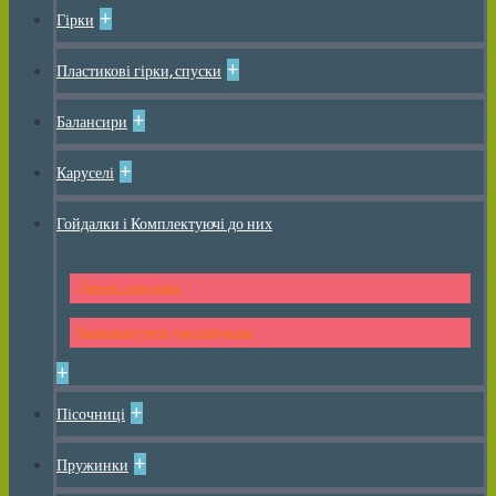
+
Гірки
+
Пластикові гірки, спуски
+
Балансири
+
Каруселі
Гойдалки і Комплектуючі до них
Дитячі гойдалки
Комплектуючі для гойдалок
+
+
Пісочниці
+
Пружинки