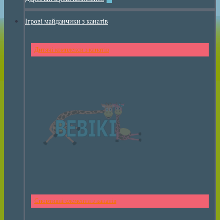
Ігрові майданчики з канатів
Дитячі комплекси з канатів
Спортивні елементи з канатів