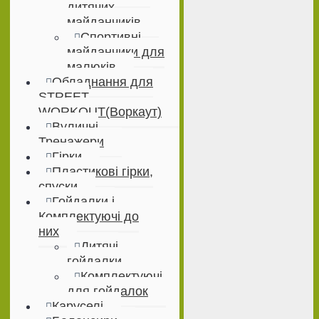
дитячих
майданчиків
Спортивні
майданчики для
малюків
Обладнання для
STREET
WORKOUT(Воркаут)
Вуличні
Тренажери
Гірки
Пластикові гірки,
спуски
Гойдалки і
Комплектуючі до
них
Дитячі
гойдалки
Комплектуючі
для гойдалок
Каруселі