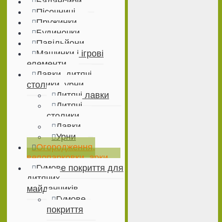
Балансири
Пісочниці
Пружинки
Будиночки
Павільйони
Машинки і ігрові
елементи
Лавки, дитячі
столики, урни
Дитячі лавки
Дитячі
столики
Лавки
Урни
Огородження,
велопарковки, арки
Гумове покриття для
дитячих
майданчиків
Гумове
покриття