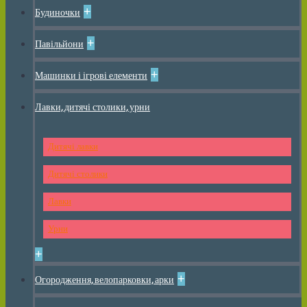
+
Будиночки
+
Павільйони
+
Машинки і ігрові елементи
Лавки, дитячі столики, урни
Дитячі лавки
Дитячі столики
Лавки
Урни
+
+
Огородження, велопарковки, арки