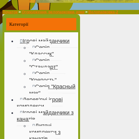
Початок
>
Огородження, велопарковки, арки
>
Велопарковка-2
Категорії
Ігрові майданчики
Серія
"Классик"
Серія
"Стандарт"
Серія
"Крепость"
Серія "Красный
мак"
Дерев'яні ігрові
комплекси
Ігрові майданчики з
канатів
Дитячі
комплекси з
канатів