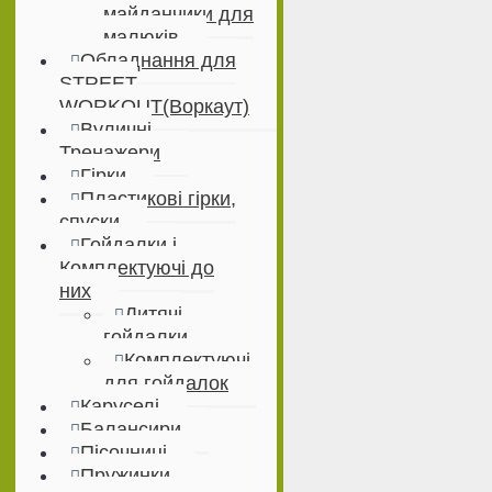
майданчики для
малюків
Обладнання для
STREET
WORKOUT(Воркаут)
Вуличні
Тренажери
Гірки
Пластикові гірки,
спуски
Гойдалки і
Комплектуючі до
них
Дитячі
гойдалки
Комплектуючі
для гойдалок
Каруселі
Балансири
Пісочниці
Пружинки