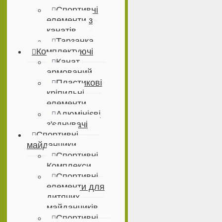
Спортивні
елементи з
канатів
Тарзанка
Комплектуючі
Канат
армований
Пластикові
кріпильні
елементи
Алюмінієві
з'єднувачі
Спортивні
майданчики
Спортивні
Комплекси
Спортивні
елементи для
дитячих
майданчиків
Спортивні