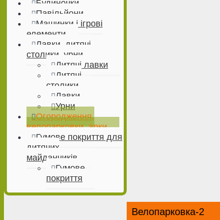
Будиночки
Павільйони
Машинки і ігрові
елементи
Лавки, дитячі
столики, урни
Дитячі лавки
Дитячі
столики
Лавки
Урни
Огородження,
велопарковки, арки
Гумове покриття для
дитячих
майданчиків
Гумове
покриття
Велопарковка-2