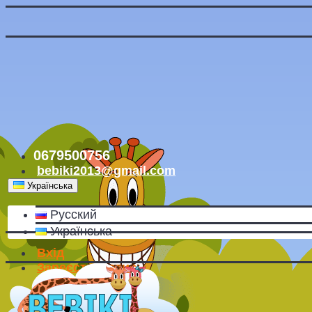
0679500756
bebiki2013@gmail.com
Українська
Русский
Українська
Вхід
Зареєструватись