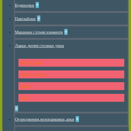
+
Будиночки
+
Павільйони
+
Машинки і ігрові елементи
Лавки, дитячі столики, урни
Дитячі лавки
Дитячі столики
Лавки
Урни
+
+
Огородження, велопарковки, арки