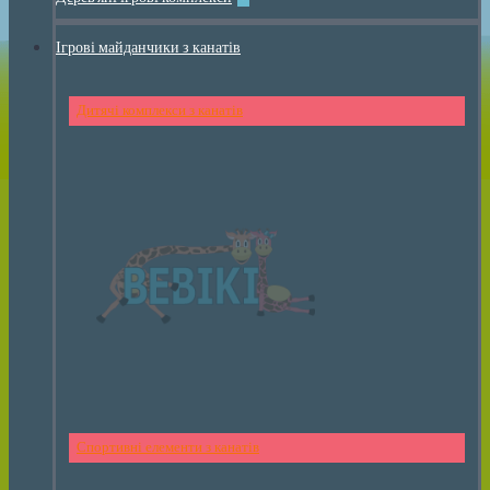
Ігрові майданчики з канатів
Дитячі комплекси з канатів
Спортивні елементи з канатів