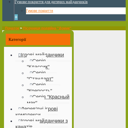
Гумове покриття для дитячих майданчиків
Гумове покриття
+
Початок
>
Пісочниця подвійна "Домик"
Категорії
Ігрові майданчики
Серія
"Классик"
Серія
"Стандарт"
Серія
"Крепость"
Серія "Красный
мак"
Дерев'яні ігрові
комплекси
Ігрові майданчики з
канатів