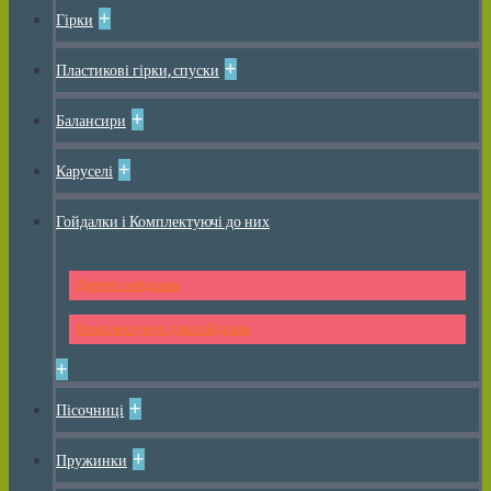
+
Гірки
+
Пластикові гірки, спуски
+
Балансири
+
Каруселі
Гойдалки і Комплектуючі до них
Дитячі гойдалки
Комплектуючі для гойдалок
+
+
Пісочниці
+
Пружинки