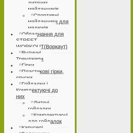
дитячих
майданчиків
Спортивні
майданчики для
малюків
Обладнання для
STREET
WORKOUT(Воркаут)
Вуличні
Тренажери
Гірки
Пластикові гірки,
спуски
Гойдалки і
Комплектуючі до
них
Дитячі
гойдалки
Комплектуючі
для гойдалок
Каруселі