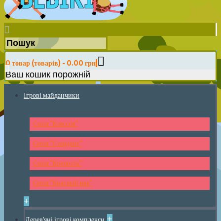
0 товар (товарів) - 0.00 грн
Ваш кошик порожній
Ігрові майданчики
Серія "Классик"
Серія "Стандарт"
Серія "Крепость"
Серія "Красный мак"
+
+
Дерев'яні ігрові комплекси