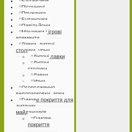
Балансири
Пісочниці
Пружинки
Будиночки
Павільйони
Машинки і ігрові
елементи
Лавки, дитячі
столики, урни
Дитячі лавки
Дитячі
столики
Лавки
Урни
Огородження,
велопарковки, арки
Гумове покриття для
дитячих
майданчиків
Гумове
покриття