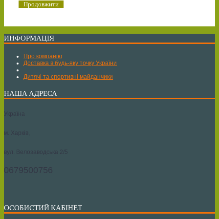
Продовжити
ИНФОРМАЦІЯ
Про компанію
Доставка в будь-яку точку України
Дитячі та спортивні майданчики
НАША АДРЕСА
Україна
м. Харків,
вул. Велозаводська 2/5
0679500756
ОСОБИСТИЙ КАБІНЕТ