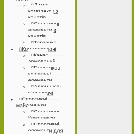
Дитячі
комплекси з
канатів
Спортивні
елементи з
канатів
Тарзанка
Комплектуючі
Канат
армований
Пластикові
кріпильні
елементи
Алюмінієві
з'єднувачі
Спортивні
майданчики
Спортивні
Комплекси
Спортивні
елементи для