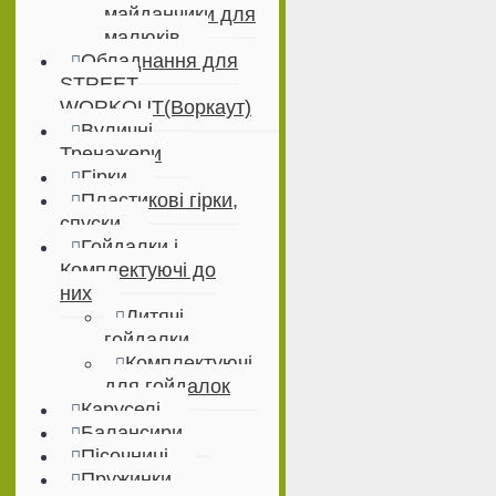
майданчики для
малюків
Обладнання для
STREET
WORKOUT(Воркаут)
Вуличні
Тренажери
Гірки
Пластикові гірки,
спуски
Гойдалки і
Комплектуючі до
них
Дитячі
гойдалки
Комплектуючі
для гойдалок
Каруселі
Балансири
Пісочниці
Пружинки