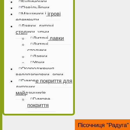
Будиночки
Павільйони
Машинки і ігрові
елементи
Лавки, дитячі
столики, урни
Дитячі лавки
Дитячі
столики
Лавки
Урни
Огородження,
велопарковки, арки
Гумове покриття для
дитячих
майданчиків
Гумове
покриття
Пісочниця "Радуга"