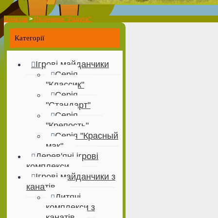
Початок
>
Пісочниця "Радуга"
Категорії
Ігрові майданчики
Серія
"Классик"
Серія
"Стандарт"
Серія
"Крепость"
Серія "Красный
мак"
Дерев'яні ігрові
комплекси
Ігрові майданчики з
канатів
Дитячі
комплекси з
канатів