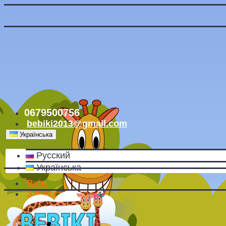
0679500756
bebiki2013@gmail.com
Українська
Русский
Українська
Вхід
Зареєструватись