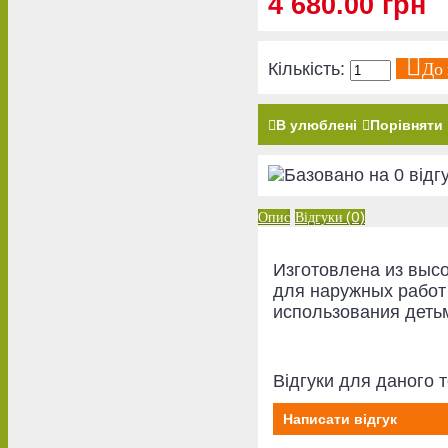
4 680.00 грн
До
Кількість:
В улюблені
Порівняти
Опис
Відгуки (0)
Изготовлена из выс
для наружных работ 
использования детьм
Відгуки для даного т
Написати відгук