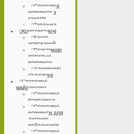
Спортивні
елементи з
канатів
Тарзанка
Комплектуючі
Канат
армований
Пластикові
кріпильні
елементи
Алюмінієві
з'єднувачі
Спортивні
майданчики
Спортивні
Комплекси
Спортивні
елементи для
дитячих
майданчиків
Спортивні