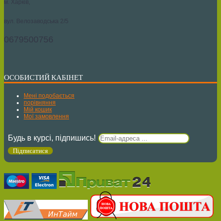
м. Харків,
вул. Велозаводська 2/5
0679500756
ОСОБИСТИЙ КАБІНЕТ
Мені подобається
порівняння
Мій кошик
Мої замовлення
Будь в курсі, підпишись!
Підписатися