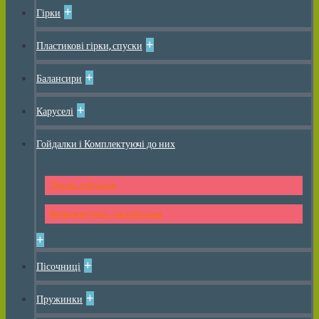
+
Гірки
+
Пластикові гірки, спуски
+
Балансири
+
Каруселі
Гойдалки і Комплектуючі до них
Дитячі гойдалки
Комплектуючі для гойдалок
+
+
Пісочниці
+
Пружинки