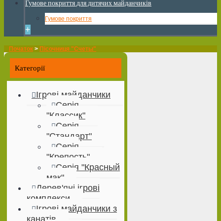
Гумове покриття для дитячих майданчиків
Гумове покриття
+
Початок
>
Пісочниця "Счеты"
Категорії
Ігрові майданчики
Серія
"Классик"
Серія
"Стандарт"
Серія
"Крепость"
Серія "Красный
мак"
Дерев'яні ігрові
комплекси
Ігрові майданчики з
канатів