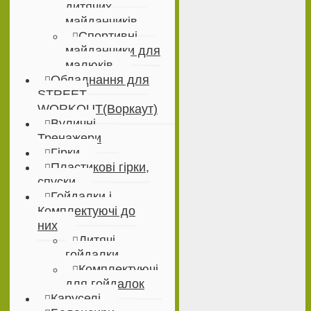
дитячих
майданчиків
Спортивні
майданчики для
малюків
Обладнання для
STREET
WORKOUT(Воркаут)
Вуличні
Тренажери
Гірки
Пластикові гірки,
спуски
Гойдалки і
Комплектуючі до
них
Дитячі
гойдалки
Комплектуючі
для гойдалок
Каруселі