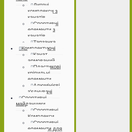
Дитячі
комплекси з
канатів
Спортивні
елементи з
канатів
Тарзанка
Комплектуючі
Канат
армований
Пластикові
кріпильні
елементи
Алюмінієві
з'єднувачі
Спортивні
майданчики
Спортивні
Комплекси
Спортивні
елементи для