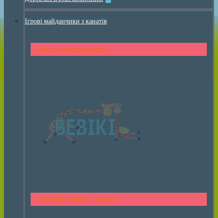
Ігрові майданчики з канатів
Дитячі комплекси з канатів
Спортивні елементи з канатів