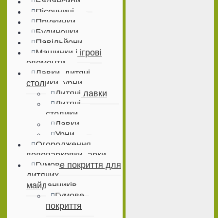
Балансири
Пісочниці
Пружинки
Будиночки
Павільйони
Машинки і ігрові
елементи
Лавки, дитячі
столики, урни
Дитячі лавки
Дитячі
столики
Лавки
Урни
Огородження,
велопарковки, арки
Гумове покриття для
дитячих
майданчиків
Гумове
покриття