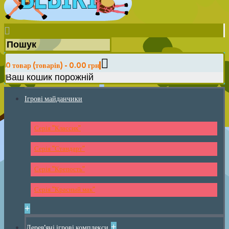
0 товар (товарів) - 0.00 грн
Ваш кошик порожній
Ігрові майданчики
Серія "Классик"
Серія "Стандарт"
Серія "Крепость"
Серія "Красный мак"
+
+
Дерев'яні ігрові комплекси