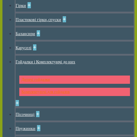
+
Гірки
+
Пластикові гірки, спуски
+
Балансири
+
Каруселі
Гойдалки і Комплектуючі до них
Дитячі гойдалки
Комплектуючі для гойдалок
+
+
Пісочниці
+
Пружинки