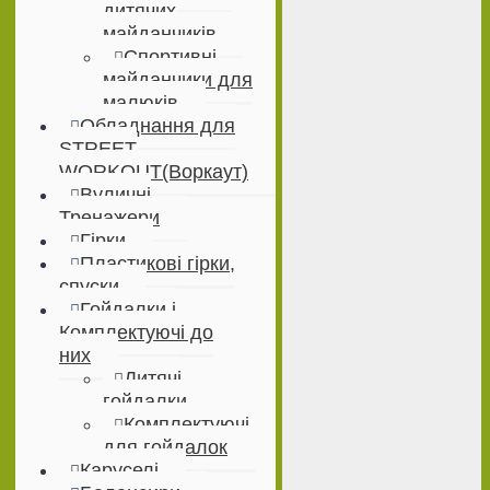
дитячих
майданчиків
Спортивні
майданчики для
малюків
Обладнання для
STREET
WORKOUT(Воркаут)
Вуличні
Тренажери
Гірки
Пластикові гірки,
спуски
Гойдалки і
Комплектуючі до
них
Дитячі
гойдалки
Комплектуючі
для гойдалок
Каруселі