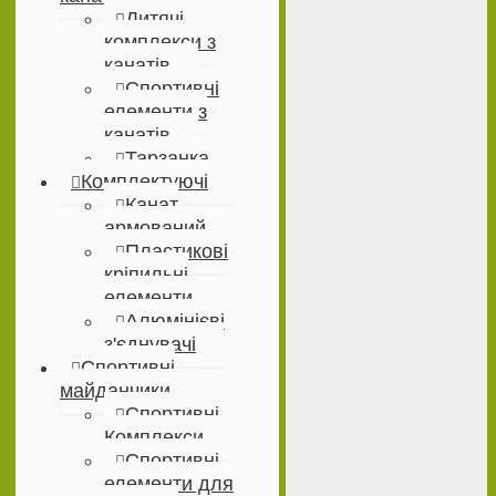
Дитячі
комплекси з
канатів
Спортивні
елементи з
канатів
Тарзанка
Комплектуючі
Канат
армований
Пластикові
кріпильні
елементи
Алюмінієві
з'єднувачі
Спортивні
майданчики
Спортивні
Комплекси
Спортивні
елементи для