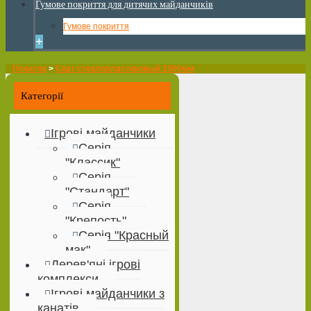
Гумове покриття для дитячих майданчиків
Гумове покриття
+
Початок
>
Скат стеклопластиковый 1500мм
Категорії
Ігрові майданчики
Серія
"Классик"
Серія
"Стандарт"
Серія
"Крепость"
Серія "Красный
мак"
Дерев'яні ігрові
комплекси
Ігрові майданчики з
канатів