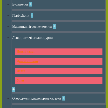
+
Будиночки
+
Павільйони
+
Машинки і ігрові елементи
Лавки, дитячі столики, урни
Дитячі лавки
Дитячі столики
Лавки
Урни
+
+
Огородження, велопарковки, арки