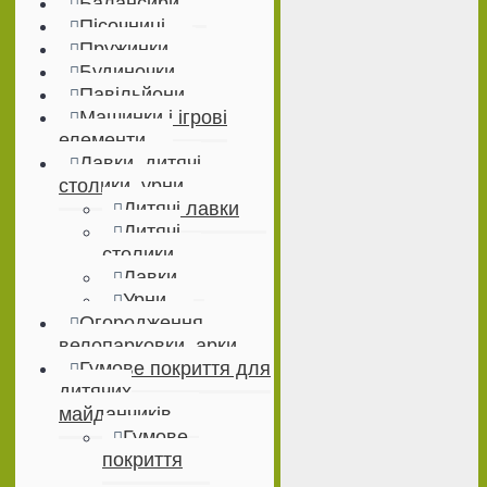
Балансири
Пісочниці
Пружинки
Будиночки
Павільйони
Машинки і ігрові
елементи
Лавки, дитячі
столики, урни
Дитячі лавки
Дитячі
столики
Лавки
Урни
Огородження,
велопарковки, арки
Гумове покриття для
дитячих
майданчиків
Гумове
покриття