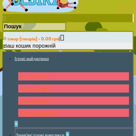
0 товар (товарів) - 0.00 грн
Ваш кошик порожній
Ігрові майданчики
Серія "Классик"
Серія "Стандарт"
Серія "Крепость"
Серія "Красный мак"
+
+
Дерев'яні ігрові комплекси