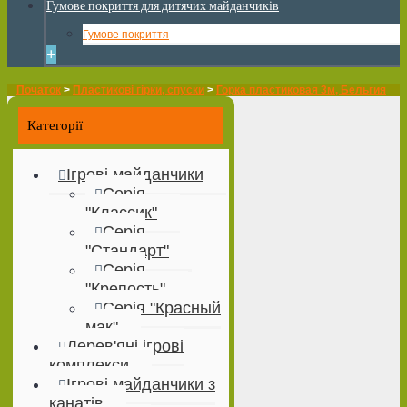
Гумове покриття для дитячих майданчиків
Гумове покриття
+
Початок
>
Пластикові гірки, спуски
>
Горка пластиковая 3м, Бельгия
Категорії
Ігрові майданчики
Серія
"Классик"
Серія
"Стандарт"
Серія
"Крепость"
Серія "Красный
мак"
Дерев'яні ігрові
комплекси
Ігрові майданчики з
канатів