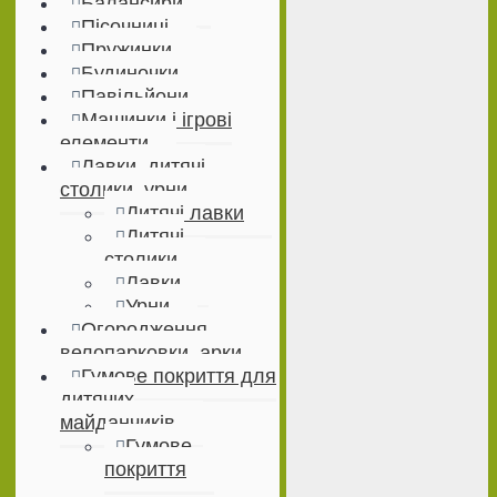
Балансири
Пісочниці
Пружинки
Будиночки
Павільйони
Машинки і ігрові
елементи
Лавки, дитячі
столики, урни
Дитячі лавки
Дитячі
столики
Лавки
Урни
Огородження,
велопарковки, арки
Гумове покриття для
дитячих
майданчиків
Гумове
покриття