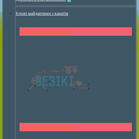
Ігрові майданчики з канатів
Дитячі комплекси з канатів
Спортивні елементи з канатів