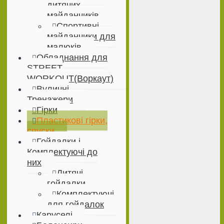
дитячих
майданчиків
Спортивні
майданчики для
малюків
Обладнання для
STREET
WORKOUT(Воркаут)
Вуличні
Тренажери
Гірки
Пластикові гірки,
спуски
Гойдалки і
Комплектуючі до
них
Дитячі
гойдалки
Комплектуючі
для гойдалок
Каруселі