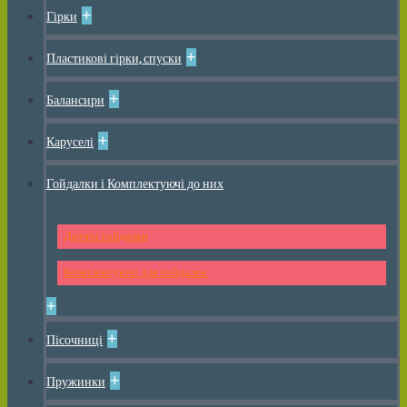
+
Гірки
+
Пластикові гірки, спуски
+
Балансири
+
Каруселі
Гойдалки і Комплектуючі до них
Дитячі гойдалки
Комплектуючі для гойдалок
+
+
Пісочниці
+
Пружинки