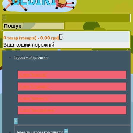
0 товар (товарів) - 0.00 грн
Ваш кошик порожній
Ігрові майданчики
Серія "Классик"
Серія "Стандарт"
Серія "Крепость"
Серія "Красный мак"
+
+
Дерев'яні ігрові комплекси