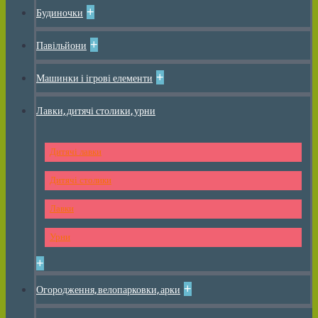
+
Будиночки
+
Павільйони
+
Машинки і ігрові елементи
Лавки, дитячі столики, урни
Дитячі лавки
Дитячі столики
Лавки
Урни
+
+
Огородження, велопарковки, арки