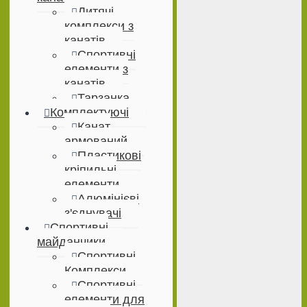
Дитячі
комплекси з
канатів
Спортивні
елементи з
канатів
Тарзанка
Комплектуючі
Канат
армований
Пластикові
кріпильні
елементи
Алюмінієві
з'єднувачі
Спортивні
майданчики
Спортивні
Комплекси
Спортивні
елементи для