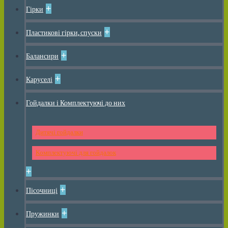
+
Гірки
+
Пластикові гірки, спуски
+
Балансири
+
Каруселі
Гойдалки і Комплектуючі до них
Дитячі гойдалки
Комплектуючі для гойдалок
+
+
Пісочниці
+
Пружинки