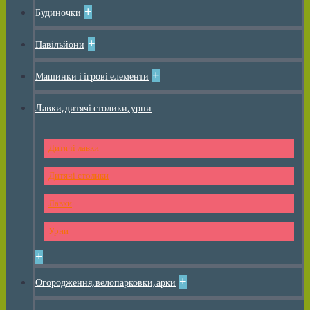
+
Будиночки
+
Павільйони
+
Машинки і ігрові елементи
Лавки, дитячі столики, урни
Дитячі лавки
Дитячі столики
Лавки
Урни
+
+
Огородження, велопарковки, арки