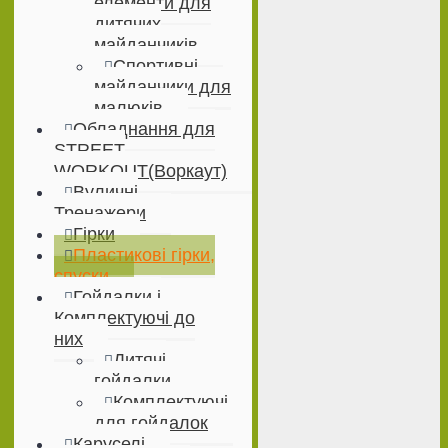
елементи для
дитячих
майданчиків
Спортивні
майданчики для
малюків
Обладнання для
STREET
WORKOUT(Воркаут)
Вуличні
Тренажери
Гірки
Пластикові гірки,
спуски
Гойдалки і
Комплектуючі до
них
Дитячі
гойдалки
Комплектуючі
для гойдалок
Каруселі