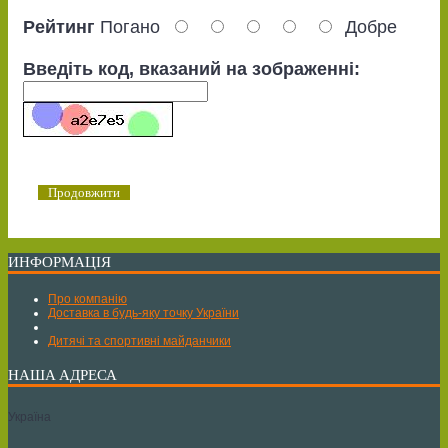
Рейтинг
Погано
Добре
Введіть код, вказаний на зображенні:
Продовжити
ИНФОРМАЦІЯ
Про компанію
Доставка в будь-яку точку України
Дитячі та спортивні майданчики
НАША АДРЕСА
Україна