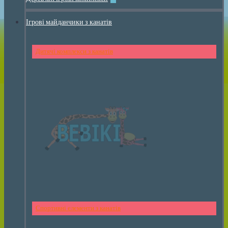
Ігрові майданчики з канатів
Дитячі комплекси з канатів
Спортивні елементи з канатів