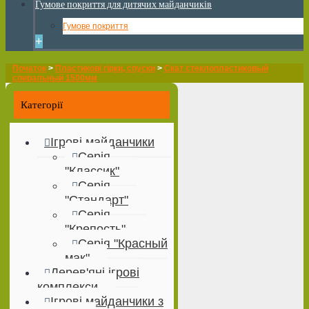
Гумове покриття для дитячих майданчиків
Гумове покриття
+
Початок
>
Пластикові гірки, спуски
>
Скат стеклопластиковый
спиральный 1500мм
Категорії
Ігрові майданчики
Серія
"Классик"
Серія
"Стандарт"
Серія
"Крепость"
Серія "Красный
мак"
Дерев'яні ігрові
комплекси
Ігрові майданчики з