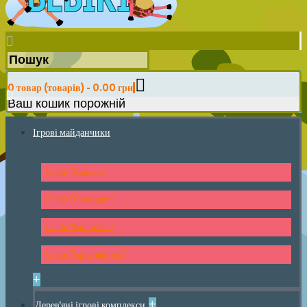
0 товар (товарів) - 0.00 грн
Ваш кошик порожній
Ігрові майданчики
Серія "Классик"
Серія "Стандарт"
Серія "Крепость"
Серія "Красный мак"
+
+
Дерев'яні ігрові комплекси