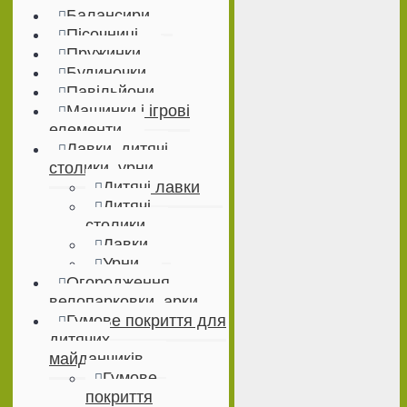
Балансири
Пісочниці
Пружинки
Будиночки
Павільйони
Машинки і ігрові
елементи
Лавки, дитячі
столики, урни
Дитячі лавки
Дитячі
столики
Лавки
Урни
Огородження,
велопарковки, арки
Гумове покриття для
дитячих
майданчиків
Гумове
покриття