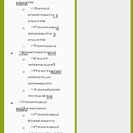
канатів
Дитячі
комплекси з
канатів
Спортивні
елементи з
канатів
Тарзанка
Комплектуючі
Канат
армований
Пластикові
кріпильні
елементи
Алюмінієві
з'єднувачі
Спортивні
майданчики
Спортивні
Комплекси
Спортивні