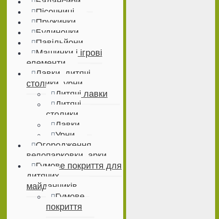
Балансири
Пісочниці
Пружинки
Будиночки
Павільйони
Машинки і ігрові
елементи
Лавки, дитячі
столики, урни
Дитячі лавки
Дитячі
столики
Лавки
Урни
Огородження,
велопарковки, арки
Гумове покриття для
дитячих
майданчиків
Гумове
покриття