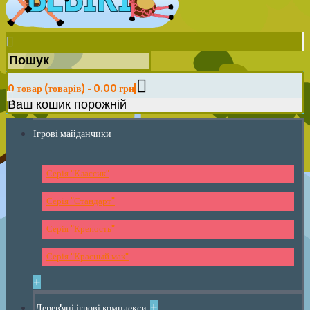
0 товар (товарів) - 0.00 грн
Ваш кошик порожній
Ігрові майданчики
Серія "Классик"
Серія "Стандарт"
Серія "Крепость"
Серія "Красный мак"
+
+
Дерев'яні ігрові комплекси