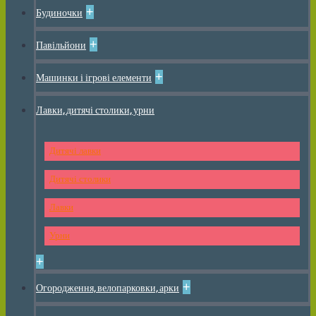
+
Будиночки
+
Павільйони
+
Машинки і ігрові елементи
Лавки, дитячі столики, урни
Дитячі лавки
Дитячі столики
Лавки
Урни
+
+
Огородження, велопарковки, арки