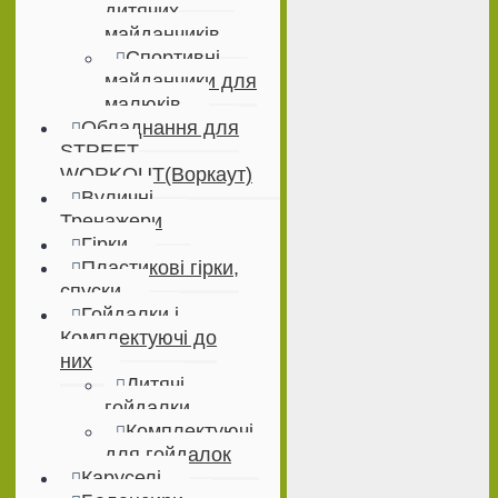
дитячих
майданчиків
Спортивні
майданчики для
малюків
Обладнання для
STREET
WORKOUT(Воркаут)
Вуличні
Тренажери
Гірки
Пластикові гірки,
спуски
Гойдалки і
Комплектуючі до
них
Дитячі
гойдалки
Комплектуючі
для гойдалок
Каруселі