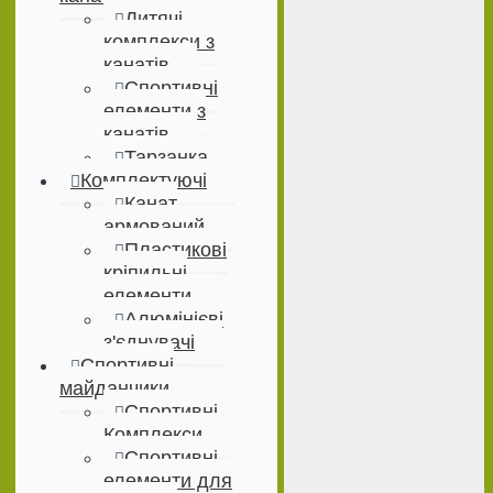
Дитячі
комплекси з
канатів
Спортивні
елементи з
канатів
Тарзанка
Комплектуючі
Канат
армований
Пластикові
кріпильні
елементи
Алюмінієві
з'єднувачі
Спортивні
майданчики
Спортивні
Комплекси
Спортивні
елементи для