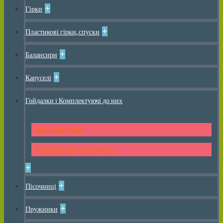
+
Гірки
+
Пластикові гірки, спуски
+
Балансири
+
Каруселі
Гойдалки і Комплектуючі до них
Дитячі гойдалки
Комплектуючі для гойдалок
+
+
Пісочниці
+
Пружинки