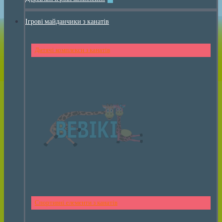
Ігрові майданчики з канатів
Дитячі комплекси з канатів
Спортивні елементи з канатів