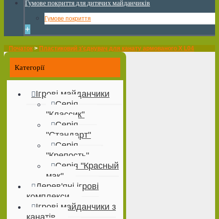
Гумове покриття для дитячих майданчиків
Гумове покриття
+
Початок
>
Пластиковий з'єднувач для канату армованого Х L04
Категорії
Ігрові майданчики
Серія
"Классик"
Серія
"Стандарт"
Серія
"Крепость"
Серія "Красный
мак"
Дерев'яні ігрові
комплекси
Ігрові майданчики з
канатів