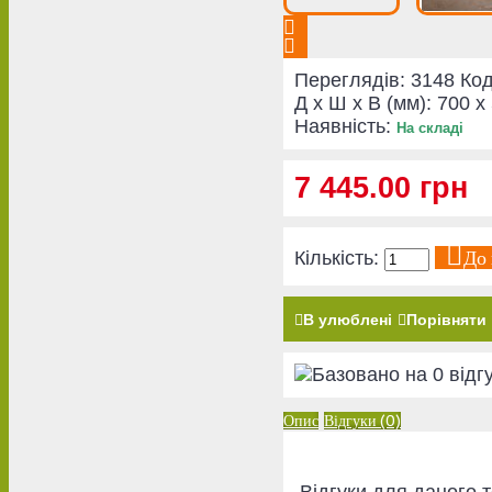
Переглядів: 3148
Код
Д x Ш x В (мм):
700 x
Наявність:
На складі
7 445.00 грн
До
Кількість:
В улюблені
Порівняти
Опис
Відгуки (0)
Відгуки для даного т