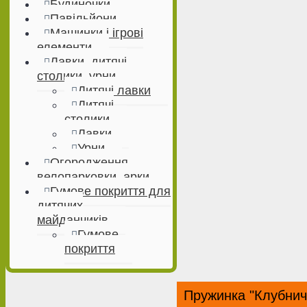
Будиночки
Павільйони
Машинки і ігрові
елементи
Лавки, дитячі
столики, урни
Дитячі лавки
Дитячі
столики
Лавки
Урни
Огородження,
велопарковки, арки
Гумове покриття для
дитячих
майданчиків
Гумове
покриття
Пружинка "Клубнич