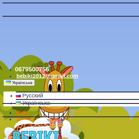
0679500756
bebiki2013@gmail.com
Українська
Русский
Українська
Вхід
Зареєструватись