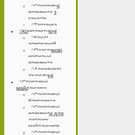
Спортивні
елементи з
канатів
Тарзанка
Комплектуючі
Канат
армований
Пластикові
кріпильні
елементи
Алюмінієві
з'єднувачі
Спортивні
майданчики
Спортивні
Комплекси
Спортивні
елементи для
дитячих
майданчиків
Спортивні