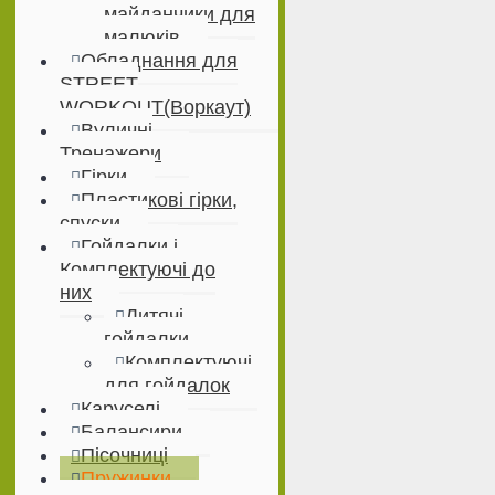
майданчики для
малюків
Обладнання для
STREET
WORKOUT(Воркаут)
Вуличні
Тренажери
Гірки
Пластикові гірки,
спуски
Гойдалки і
Комплектуючі до
них
Дитячі
гойдалки
Комплектуючі
для гойдалок
Каруселі
Балансири
Пісочниці
Пружинки