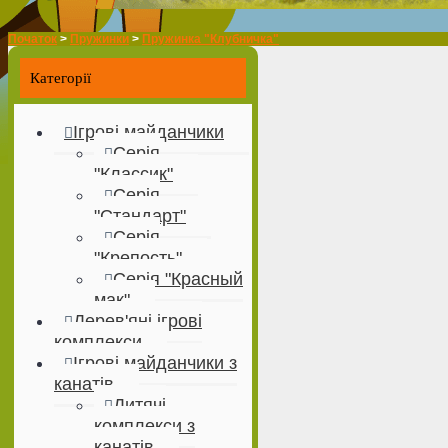
Початок
>
Пружинки
>
Пружинка "Клубничка"
Категорії
Ігрові майданчики
Серія
"Классик"
Серія
"Стандарт"
Серія
"Крепость"
Серія "Красный
мак"
Дерев'яні ігрові
комплекси
Ігрові майданчики з
канатів
Дитячі
комплекси з
канатів