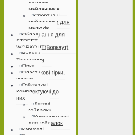
дитячих
майданчиків
Спортивні
майданчики для
малюків
Обладнання для
STREET
WORKOUT(Воркаут)
Вуличні
Тренажери
Гірки
Пластикові гірки,
спуски
Гойдалки і
Комплектуючі до
них
Дитячі
гойдалки
Комплектуючі
для гойдалок
Каруселі