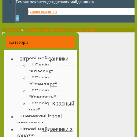
Гумове покриття для дитячих майданчиків
Гумове покриття
+
Початок
>
Сидение для качели Fux Loro на цепях
Категорії
Ігрові майданчики
Серія
"Классик"
Серія
"Стандарт"
Серія
"Крепость"
Серія "Красный
мак"
Дерев'яні ігрові
комплекси
Ігрові майданчики з
канатів