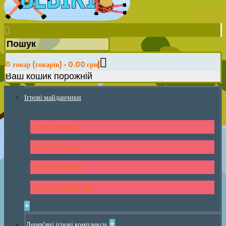
0 товар (товарів) - 0.00 грн
Ваш кошик порожній
Ігрові майданчики
Серія "Классик"
Серія "Стандарт"
Серія "Крепость"
Серія "Красный мак"
+
+
Дерев'яні ігрові комплекси