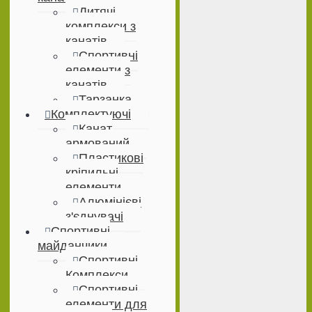
Дитячі
комплекси з
канатів
Спортивні
елементи з
канатів
Тарзанка
Комплектуючі
Канат
армований
Пластикові
кріпильні
елементи
Алюмінієві
з'єднувачі
Спортивні
майданчики
Спортивні
Комплекси
Спортивні
елементи для