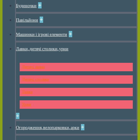
+
Будиночки
+
Павільйони
+
Машинки і ігрові елементи
Лавки, дитячі столики, урни
Дитячі лавки
Дитячі столики
Лавки
Урни
+
+
Огородження, велопарковки, арки