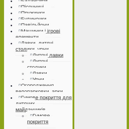
Балансири
Пісочниці
Пружинки
Будиночки
Павільйони
Машинки і ігрові
елементи
Лавки, дитячі
столики, урни
Дитячі лавки
Дитячі
столики
Лавки
Урни
Огородження,
велопарковки, арки
Гумове покриття для
дитячих
майданчиків
Гумове
покриття