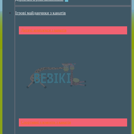
Ігрові майданчики з канатів
Дитячі комплекси з канатів
Спортивні елементи з канатів