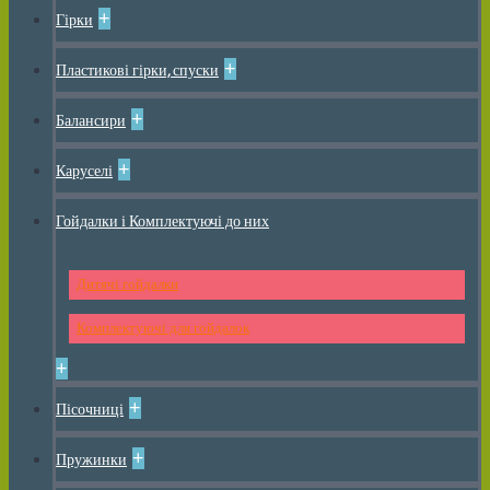
+
Гірки
+
Пластикові гірки, спуски
+
Балансири
+
Каруселі
Гойдалки і Комплектуючі до них
Дитячі гойдалки
Комплектуючі для гойдалок
+
+
Пісочниці
+
Пружинки