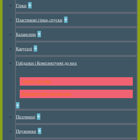
+
Гірки
+
Пластикові гірки, спуски
+
Балансири
+
Каруселі
Гойдалки і Комплектуючі до них
Дитячі гойдалки
Комплектуючі для гойдалок
+
+
Пісочниці
+
Пружинки