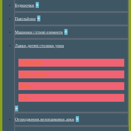
+
Будиночки
+
Павільйони
+
Машинки і ігрові елементи
Лавки, дитячі столики, урни
Дитячі лавки
Дитячі столики
Лавки
Урни
+
+
Огородження, велопарковки, арки