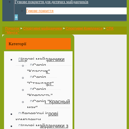
Гумове покриття для дитячих майданчиків
Гумове покриття
+
Початок
>
Спортивні майданчики
>
Спортивні Комплекси
>
СПК
"Мечта"
Категорії
Ігрові майданчики
Серія
"Классик"
Серія
"Стандарт"
Серія
"Крепость"
Серія "Красный
мак"
Дерев'яні ігрові
комплекси
Ігрові майданчики з