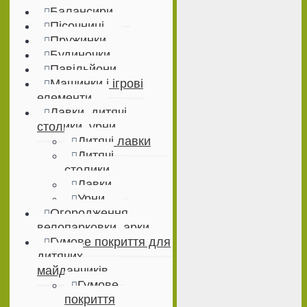
Балансири
Пісочниці
Пружинки
Будиночки
Павільйони
Машинки і ігрові
елементи
Лавки, дитячі
столики, урни
Дитячі лавки
Дитячі
столики
Лавки
Урни
Огородження,
велопарковки, арки
Гумове покриття для
дитячих
майданчиків
Гумове
покриття