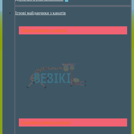
Ігрові майданчики з канатів
Дитячі комплекси з канатів
Спортивні елементи з канатів