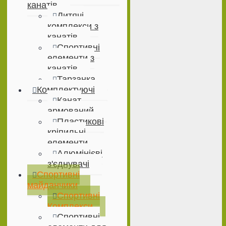
канатів
Дитячі
комплекси з
канатів
Спортивні
елементи з
канатів
Тарзанка
Комплектуючі
Канат
армований
Пластикові
кріпильні
елементи
Алюмінієві
з'єднувачі
Спортивні
майданчики
Спортивні
Комплекси
Спортивні