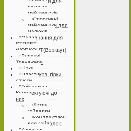
елементи для
дитячих
майданчиків
Спортивні
майданчики для
малюків
Обладнання для
STREET
WORKOUT(Воркаут)
Вуличні
Тренажери
Гірки
Пластикові гірки,
спуски
Гойдалки і
Комплектуючі до
них
Дитячі
гойдалки
Комплектуючі
для гойдалок
Каруселі