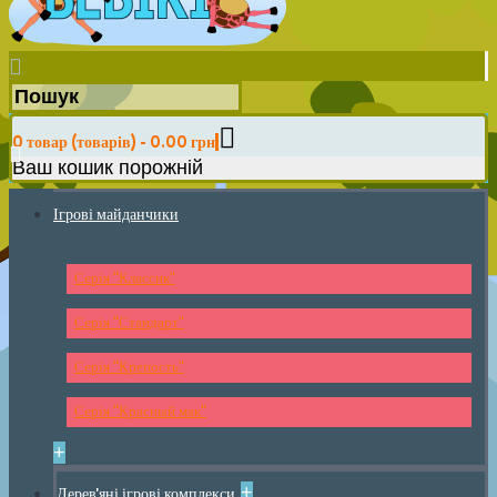
0 товар (товарів) - 0.00 грн
Ваш кошик порожній
Ігрові майданчики
Серія "Классик"
Серія "Стандарт"
Серія "Крепость"
Серія "Красный мак"
+
+
Дерев'яні ігрові комплекси