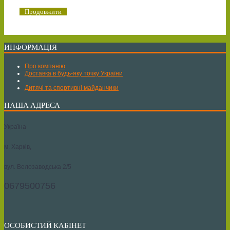
Продовжити
ИНФОРМАЦІЯ
Про компанію
Доставка в будь-яку точку України
Дитячі та спортивні майданчики
НАША АДРЕСА
Україна
м. Харків,
вул. Велозаводська 2/5
0679500756
ОСОБИСТИЙ КАБІНЕТ