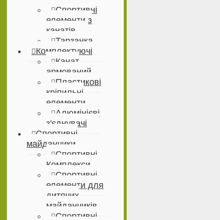
Спортивні
елементи з
канатів
Тарзанка
Комплектуючі
Канат
армований
Пластикові
кріпильні
елементи
Алюмінієві
з'єднувачі
Спортивні
майданчики
Спортивні
Комплекси
Спортивні
елементи для
дитячих
майданчиків
Спортивні