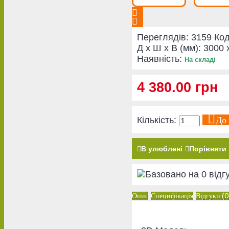
Переглядів: 3159
Код
Д x Ш x В (мм):
3000 
Наявність:
На складі
4 380.00 грн
До
Кількість:
В улюблені
Порівняти
Опис
Специфікація
Відгуки (0