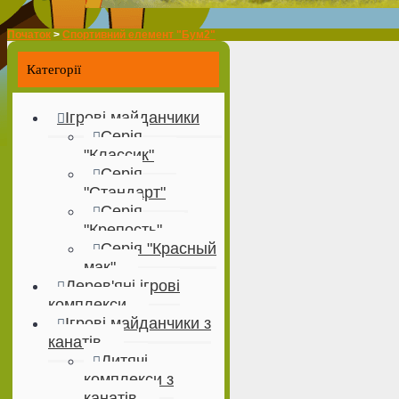
Початок
>
Спортивний елемент "Бум2"
Категорії
Ігрові майданчики
Серія
"Классик"
Серія
"Стандарт"
Серія
"Крепость"
Серія "Красный
мак"
Дерев'яні ігрові
комплекси
Ігрові майданчики з
канатів
Дитячі
комплекси з
канатів