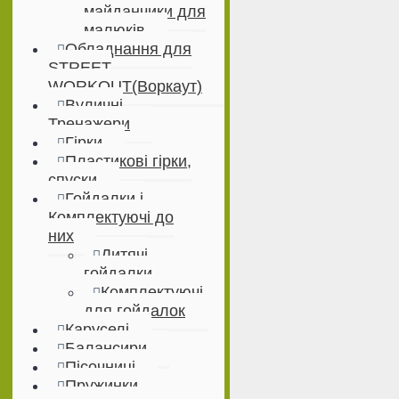
майданчики для
малюків
Обладнання для
STREET
WORKOUT(Воркаут)
Вуличні
Тренажери
Гірки
Пластикові гірки,
спуски
Гойдалки і
Комплектуючі до
них
Дитячі
гойдалки
Комплектуючі
для гойдалок
Каруселі
Балансири
Пісочниці
Пружинки