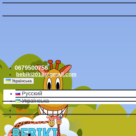
0679500756
bebiki2013@gmail.com
Українська
Русский
Українська
Вхід
Зареєструватись