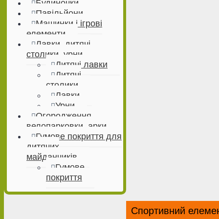
Будиночки
Павільйони
Машинки і ігрові
елементи
Лавки, дитячі
столики, урни
Дитячі лавки
Дитячі
столики
Лавки
Урни
Огородження,
велопарковки, арки
Гумове покриття для
дитячих
майданчиків
Гумове
покриття
Спортивний елемен