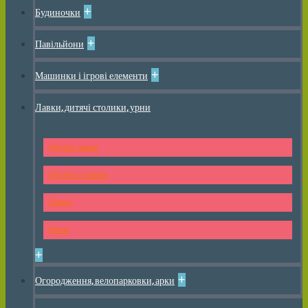
+
Будиночки
+
Павільйони
+
Машинки і ігрові елементи
Лавки, дитячі столики, урни
Дитячі лавки
Дитячі столики
Лавки
Урни
+
+
Огородження, велопарковки, арки