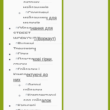
дитячих
майданчиків
Спортивні
майданчики для
малюків
Обладнання для
STREET
WORKOUT(Воркаут)
Вуличні
Тренажери
Гірки
Пластикові гірки,
спуски
Гойдалки і
Комплектуючі до
них
Дитячі
гойдалки
Комплектуючі
для гойдалок
Каруселі