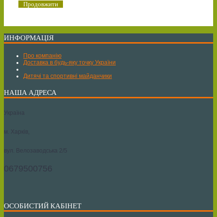
Продовжити
ИНФОРМАЦІЯ
Про компанію
Доставка в будь-яку точку України
Дитячі та спортивні майданчики
НАША АДРЕСА
Україна
м. Харків,
вул. Велозаводська 2/5
0679500756
ОСОБИСТИЙ КАБІНЕТ