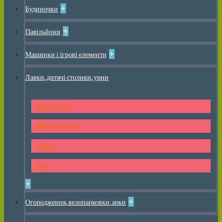
+
Будиночки
+
Павільйони
+
Машинки і ігрові елементи
Лавки, дитячі столики, урни
Дитячі лавки
Дитячі столики
Лавки
Урни
+
+
Огородження, велопарковки, арки