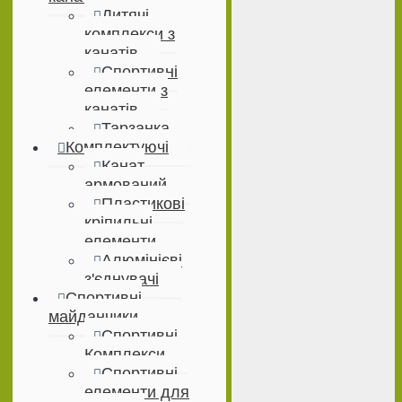
Дитячі
комплекси з
канатів
Спортивні
елементи з
канатів
Тарзанка
Комплектуючі
Канат
армований
Пластикові
кріпильні
елементи
Алюмінієві
з'єднувачі
Спортивні
майданчики
Спортивні
Комплекси
Спортивні
елементи для