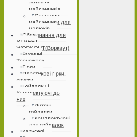
дитячих
майданчиків
Спортивні
майданчики для
малюків
Обладнання для
STREET
WORKOUT(Воркаут)
Вуличні
Тренажери
Гірки
Пластикові гірки,
спуски
Гойдалки і
Комплектуючі до
них
Дитячі
гойдалки
Комплектуючі
для гойдалок
Каруселі