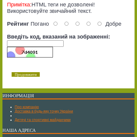
Примітка:
HTML теги не дозволені!
Використовуйте звичайний текст.
Рейтинг
Погано
Добре
Введіть код, вказаний на зображенні:
Продовжити
ИНФОРМАЦІЯ
Про компанію
Доставка в будь-яку точку України
Дитячі та спортивні майданчики
НАША АДРЕСА