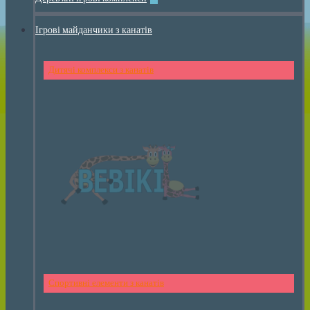
Ігрові майданчики з канатів
Дитячі комплекси з канатів
Спортивні елементи з канатів