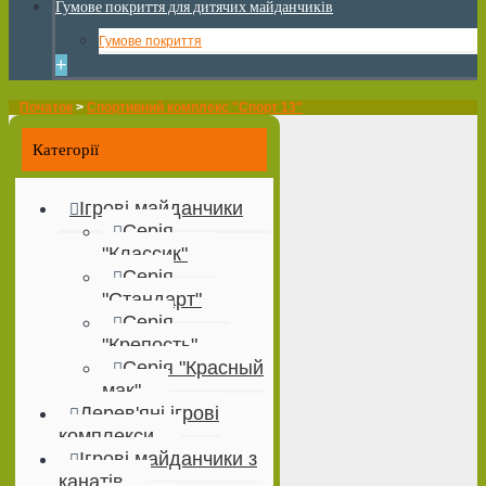
Гумове покриття для дитячих майданчиків
Гумове покриття
+
Початок
>
Спортивний комплекс "Спорт 13"
Категорії
Ігрові майданчики
Серія
"Классик"
Серія
"Стандарт"
Серія
"Крепость"
Серія "Красный
мак"
Дерев'яні ігрові
комплекси
Ігрові майданчики з
канатів