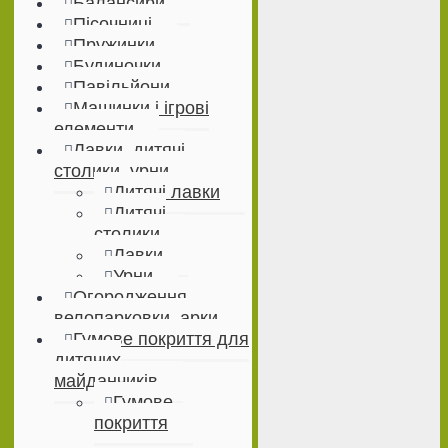
Балансири
Пісочниці
Пружинки
Будиночки
Павільйони
Машинки і ігрові
елементи
Лавки, дитячі
столики, урни
Дитячі лавки
Дитячі
столики
Лавки
Урни
Огородження,
велопарковки, арки
Гумове покриття для
дитячих
майданчиків
Гумове
покриття