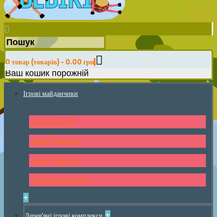
0 товар (товарів) - 0.00 грн
Ваш кошик порожній
Ігрові майданчики
Серія "Классик"
Серія "Стандарт"
Серія "Крепость"
Серія "Красный мак"
+
+
Дерев'яні ігрові комплекси