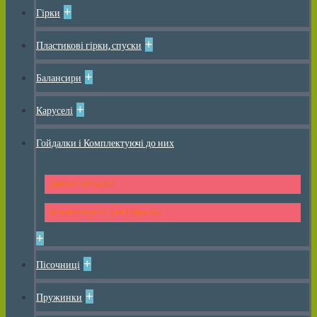
+
Гірки
+
Пластикові гірки, спуски
+
Балансири
+
Каруселі
Гойдалки і Комплектуючі до них
Дитячі гойдалки
Комплектуючі для гойдалок
+
+
Пісочниці
+
Пружинки