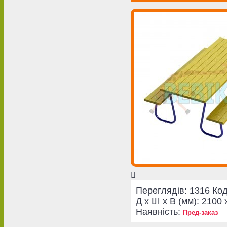
Переглядів: 1316
Код
Д x Ш x В (мм):
2100 
Наявність:
Пред-заказ