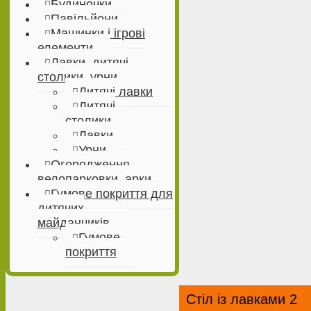
Будиночки
Павільйони
Машинки і ігрові
елементи
Лавки, дитячі
столики, урни
Дитячі лавки
Дитячі
столики
Лавки
Урни
Огородження,
велопарковки, арки
Гумове покриття для
дитячих
майданчиків
Гумове
покриття
Стіл із лавками 2