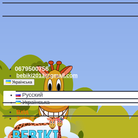
0679500756
bebiki2013@gmail.com
Українська
Русский
Українська
Вхід
Зареєструватись