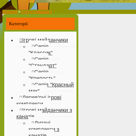
Початок
>
Стіл із лавками 2
Категорії
Ігрові майданчики
Серія
"Классик"
Серія
"Стандарт"
Серія
"Крепость"
Серія "Красный
мак"
Дерев'яні ігрові
комплекси
Ігрові майданчики з
канатів
Дитячі
комплекси з
канатів