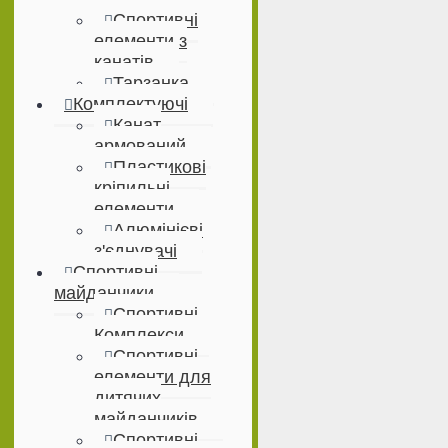
Спортивні
елементи з
канатів
Тарзанка
Комплектуючі
Канат
армований
Пластикові
кріпильні
елементи
Алюмінієві
з'єднувачі
Спортивні
майданчики
Спортивні
Комплекси
Спортивні
елементи для
дитячих
майданчиків
Спортивні