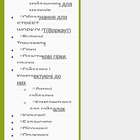
майданчики для
малюків
Обладнання для
STREET
WORKOUT(Воркаут)
Вуличні
Тренажери
Гірки
Пластикові гірки,
спуски
Гойдалки і
Комплектуючі до
них
Дитячі
гойдалки
Комплектуючі
для гойдалок
Каруселі
Балансири
Пісочниці
Пружинки