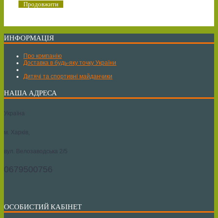
Продовжити
ИНФОРМАЦІЯ
Про компанію
Доставка в будь-яку точку України
Дитячі та спортивні майданчики
НАША АДРЕСА
Україна
м. Харків,
вул. Велозаводська 2/5
0679500756
ОСОБИСТИЙ КАБІНЕТ