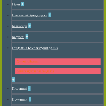
+
Гірки
+
Пластикові гірки, спуски
+
Балансири
+
Каруселі
Гойдалки і Комплектуючі до них
Дитячі гойдалки
Комплектуючі для гойдалок
+
+
Пісочниці
+
Пружинки