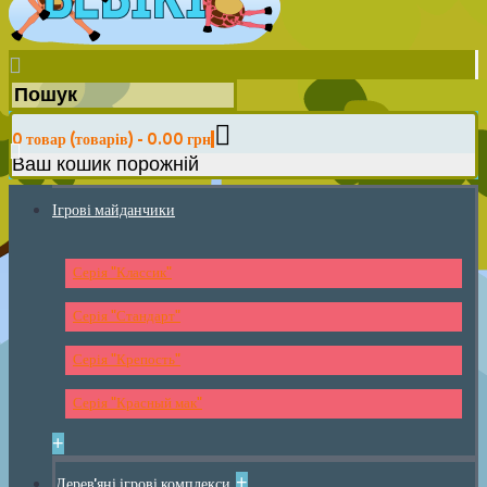
0 товар (товарів) - 0.00 грн
Ваш кошик порожній
Ігрові майданчики
Серія "Классик"
Серія "Стандарт"
Серія "Крепость"
Серія "Красный мак"
+
+
Дерев'яні ігрові комплекси