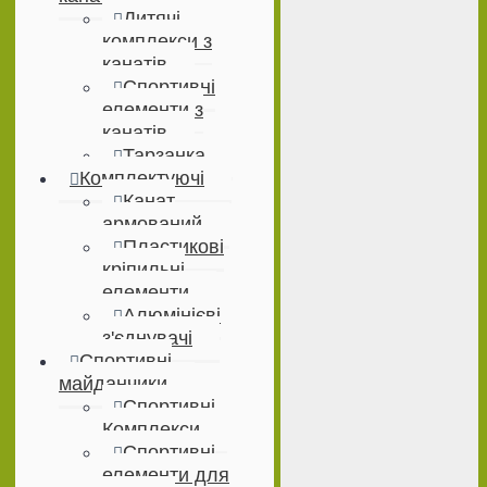
Дитячі
комплекси з
канатів
Спортивні
елементи з
канатів
Тарзанка
Комплектуючі
Канат
армований
Пластикові
кріпильні
елементи
Алюмінієві
з'єднувачі
Спортивні
майданчики
Спортивні
Комплекси
Спортивні
елементи для