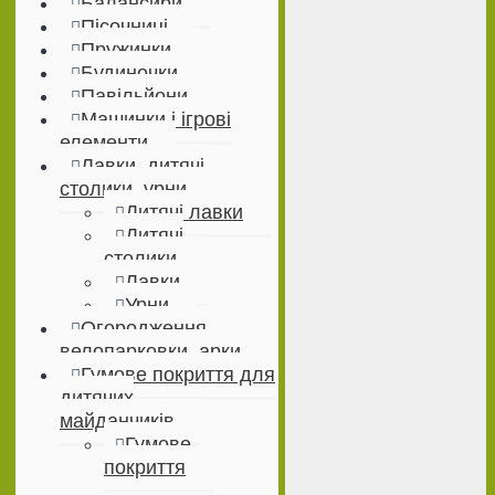
Балансири
Пісочниці
Пружинки
Будиночки
Павільйони
Машинки і ігрові
елементи
Лавки, дитячі
столики, урни
Дитячі лавки
Дитячі
столики
Лавки
Урни
Огородження,
велопарковки, арки
Гумове покриття для
дитячих
майданчиків
Гумове
покриття