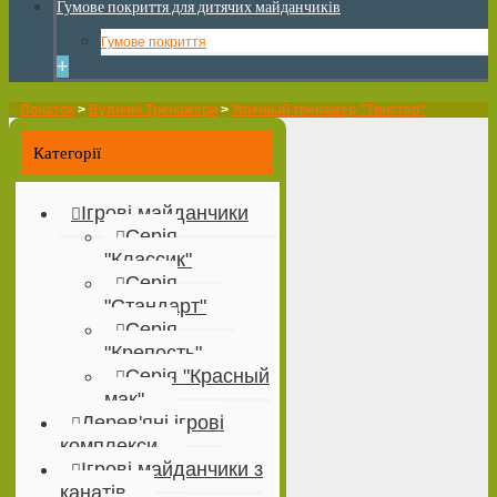
Гумове покриття для дитячих майданчиків
Гумове покриття
+
Початок
>
Вуличні Тренажери
>
Уличный тренажер "Твистер"
Категорії
Ігрові майданчики
Серія
"Классик"
Серія
"Стандарт"
Серія
"Крепость"
Серія "Красный
мак"
Дерев'яні ігрові
комплекси
Ігрові майданчики з
канатів