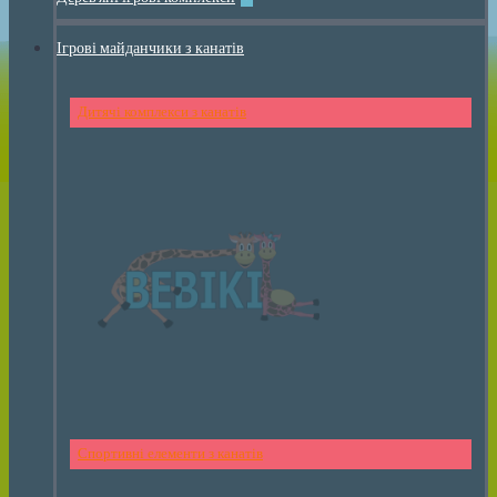
Ігрові майданчики з канатів
Дитячі комплекси з канатів
Спортивні елементи з канатів