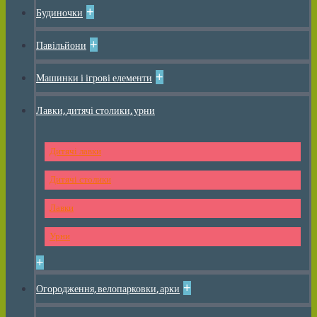
+
Будиночки
+
Павільйони
+
Машинки і ігрові елементи
Лавки, дитячі столики, урни
Дитячі лавки
Дитячі столики
Лавки
Урни
+
+
Огородження, велопарковки, арки