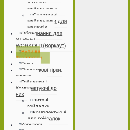
дитячих
майданчиків
Спортивні
майданчики для
малюків
Обладнання для
STREET
WORKOUT(Воркаут)
Вуличні
Тренажери
Гірки
Пластикові гірки,
спуски
Гойдалки і
Комплектуючі до
них
Дитячі
гойдалки
Комплектуючі
для гойдалок
Каруселі