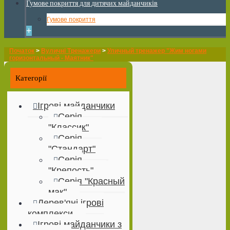
Гумове покриття для дитячих майданчиків
Гумове покриття
+
Початок
>
Вуличні Тренажери
>
Уличный тренажер "Жим ногами
горизонтальный - Маятник"
Категорії
Ігрові майданчики
Серія
"Классик"
Серія
"Стандарт"
Серія
"Крепость"
Серія "Красный
мак"
Дерев'яні ігрові
комплекси
Ігрові майданчики з