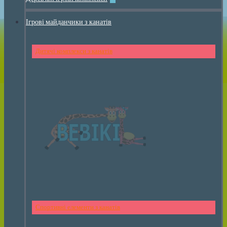
Ігрові майданчики з канатів
Дитячі комплекси з канатів
Спортивні елементи з канатів