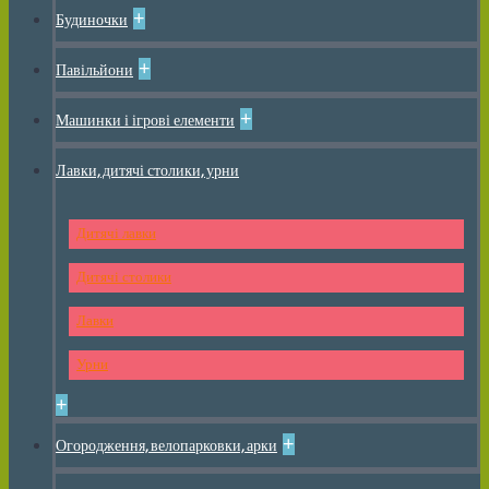
+
Будиночки
+
Павільйони
+
Машинки і ігрові елементи
Лавки, дитячі столики, урни
Дитячі лавки
Дитячі столики
Лавки
Урни
+
+
Огородження, велопарковки, арки