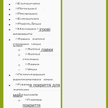
Балансири
Пісочниці
Пружинки
Будиночки
Павільйони
Машинки і ігрові
елементи
Лавки, дитячі
столики, урни
Дитячі лавки
Дитячі
столики
Лавки
Урни
Огородження,
велопарковки, арки
Гумове покриття для
дитячих
майданчиків
Гумове
покриття