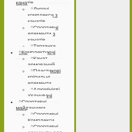
канатів
Дитячі
комплекси з
канатів
Спортивні
елементи з
канатів
Тарзанка
Комплектуючі
Канат
армований
Пластикові
кріпильні
елементи
Алюмінієві
з'єднувачі
Спортивні
майданчики
Спортивні
Комплекси
Спортивні