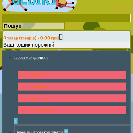
0 товар (товарів) - 0.00 грн
Ваш кошик порожній
Ігрові майданчики
Серія "Классик"
Серія "Стандарт"
Серія "Крепость"
Серія "Красный мак"
+
+
Дерев'яні ігрові комплекси