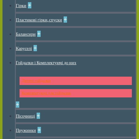
+
Гірки
+
Пластикові гірки, спуски
+
Балансири
+
Каруселі
Гойдалки і Комплектуючі до них
Дитячі гойдалки
Комплектуючі для гойдалок
+
+
Пісочниці
+
Пружинки