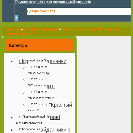
Гумове покриття для дитячих майданчиків
Гумове покриття
+
Початок
>
Вуличні Тренажери
>
Уличный тренажер "Жим ногами
горизонтальный"
Категорії
Ігрові майданчики
Серія
"Классик"
Серія
"Стандарт"
Серія
"Крепость"
Серія "Красный
мак"
Дерев'яні ігрові
комплекси
Ігрові майданчики з