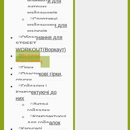
елементи для
дитячих
майданчиків
Спортивні
майданчики для
малюків
Обладнання для
STREET
WORKOUT(Воркаут)
Вуличні
Тренажери
Гірки
Пластикові гірки,
спуски
Гойдалки і
Комплектуючі до
них
Дитячі
гойдалки
Комплектуючі
для гойдалок
Каруселі