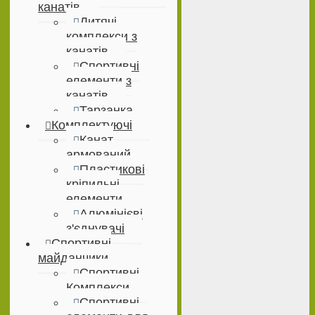
канатів
Дитячі
комплекси з
канатів
Спортивні
елементи з
канатів
Тарзанка
Комплектуючі
Канат
армований
Пластикові
кріпильні
елементи
Алюмінієві
з'єднувачі
Спортивні
майданчики
Спортивні
Комплекси
Спортивні