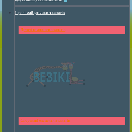
Ігрові майданчики з канатів
Дитячі комплекси з канатів
Спортивні елементи з канатів