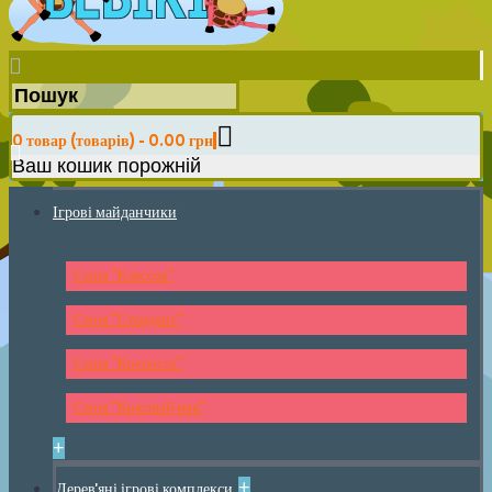
0 товар (товарів) - 0.00 грн
Ваш кошик порожній
Ігрові майданчики
Серія "Классик"
Серія "Стандарт"
Серія "Крепость"
Серія "Красный мак"
+
+
Дерев'яні ігрові комплекси