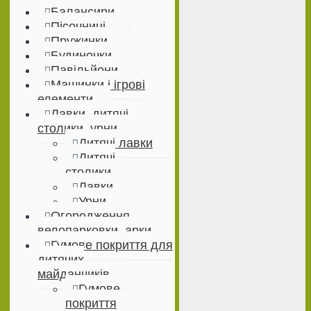
Балансири
Пісочниці
Пружинки
Будиночки
Павільйони
Машинки і ігрові
елементи
Лавки, дитячі
столики, урни
Дитячі лавки
Дитячі
столики
Лавки
Урни
Огородження,
велопарковки, арки
Гумове покриття для
дитячих
майданчиків
Гумове
покриття