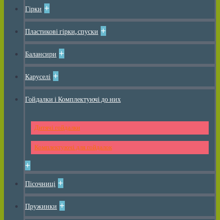
+
Гірки
+
Пластикові гірки, спуски
+
Балансири
+
Каруселі
Гойдалки і Комплектуючі до них
Дитячі гойдалки
Комплектуючі для гойдалок
+
+
Пісочниці
+
Пружинки