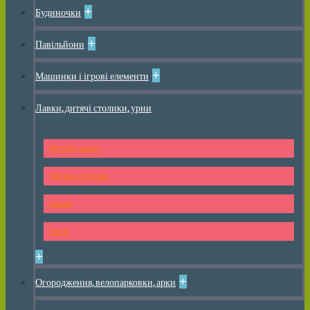
+
Будиночки
+
Павільйони
+
Машинки і ігрові елементи
Лавки, дитячі столики, урни
Дитячі лавки
Дитячі столики
Лавки
Урни
+
+
Огородження, велопарковки, арки