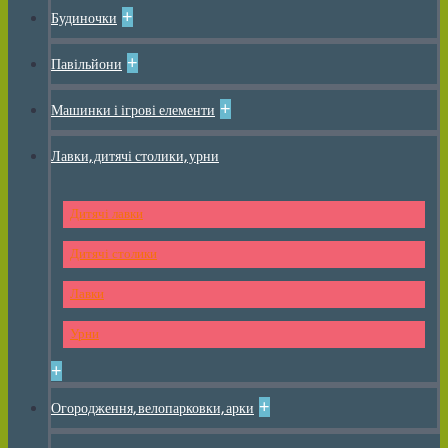
+
Будиночки
+
Павільйони
+
Машинки і ігрові елементи
Лавки, дитячі столики, урни
Дитячі лавки
Дитячі столики
Лавки
Урни
+
+
Огородження, велопарковки, арки