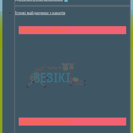
Ігрові майданчики з канатів
Дитячі комплекси з канатів
Спортивні елементи з канатів