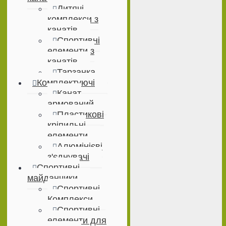
Дитячі
комплекси з
канатів
Спортивні
елементи з
канатів
Тарзанка
Комплектуючі
Канат
армований
Пластикові
кріпильні
елементи
Алюмінієві
з'єднувачі
Спортивні
майданчики
Спортивні
Комплекси
Спортивні
елементи для