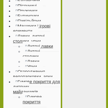
Балансири
Пісочниці
Пружинки
Будиночки
Павільйони
Машинки і ігрові
елементи
Лавки, дитячі
столики, урни
Дитячі лавки
Дитячі
столики
Лавки
Урни
Огородження,
велопарковки, арки
Гумове покриття для
дитячих
майданчиків
Гумове
покриття