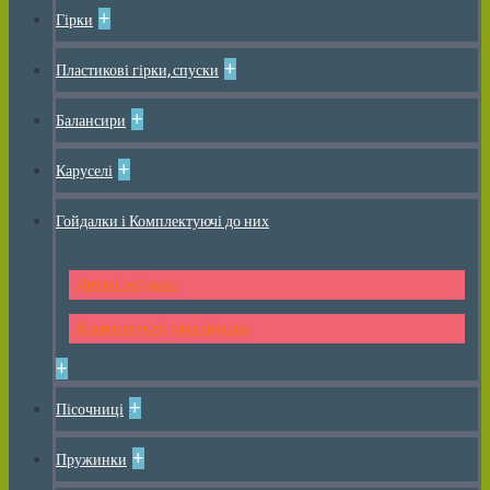
+
Гірки
+
Пластикові гірки, спуски
+
Балансири
+
Каруселі
Гойдалки і Комплектуючі до них
Дитячі гойдалки
Комплектуючі для гойдалок
+
+
Пісочниці
+
Пружинки