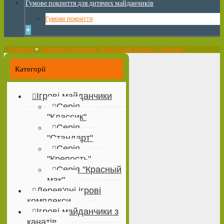
Гумове покриття для дитячих майданчиків
Гумове покриття
+
Початок
>
Уличный тренажер "Для Мыщц Бедра - Твистер "
Категорії
Ігрові майданчики
Серія
"Классик"
Серія
"Стандарт"
Серія
"Крепость"
Серія "Красный
мак"
Дерев'яні ігрові
комплекси
Ігрові майданчики з
канатів