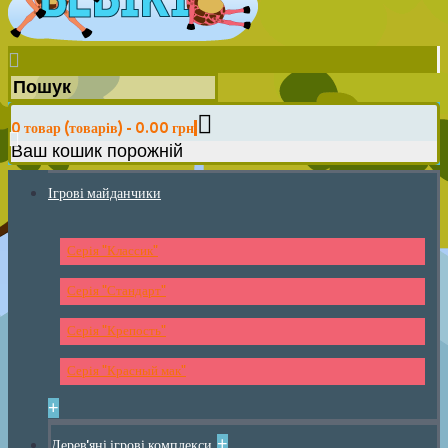
0 товар (товарів) - 0.00 грн
Ваш кошик порожній
Ігрові майданчики
Серія "Классик"
Серія "Стандарт"
Серія "Крепость"
Серія "Красный мак"
+
+
Дерев'яні ігрові комплекси